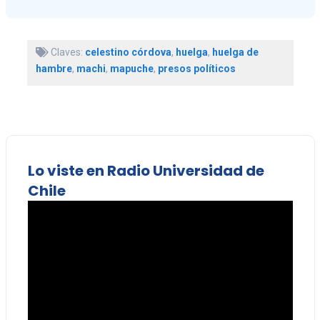
Claves:
celestino córdova
,
huelga
,
huelga de
hambre
,
machi
,
mapuche
,
presos políticos
Lo viste en Radio Universidad de
Chile