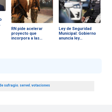
o
…
RN pide acelerar
Ley de Seguridad
proyecto que
Municipal: Gobierno
incorpora a las…
anuncia ley…
e sufragio
,
servel
,
votaciones