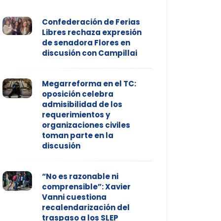
Confederación de Ferias
Libres rechaza expresión
de senadora Flores en
discusión con Campillai
Megarreforma en el TC:
oposición celebra
admisibilidad de los
requerimientos y
organizaciones civiles
toman parte en la
discusión
“No es razonable ni
comprensible”: Xavier
Vanni cuestiona
recalendarización del
traspaso a los SLEP