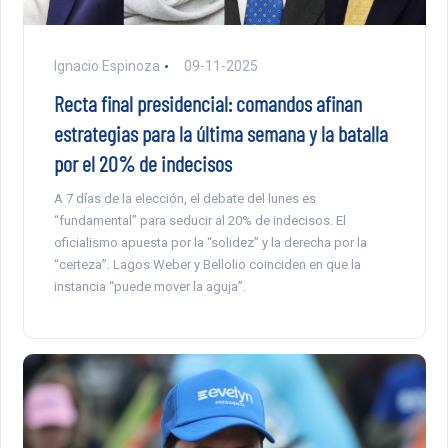
Ignacio Espinoza
09-11-2025
Recta final presidencial: comandos afinan
estrategias para la última semana y la batalla
por el 20% de indecisos
A 7 días de la elección, el debate del lunes es
“fundamental” para seducir al 20% de indecisos. El
oficialismo apuesta por la “solidez” y la derecha por la
“certeza”. Lagos Weber y Bellolio coinciden en que la
instancia “puede mover la aguja”.