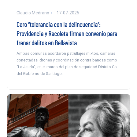
Claudio Medrano
17-07-2025
Cero “tolerancia con la delincuencia”:
Providencia y Recoleta firman convenio para
frenar delitos en Bellavista
Ambas comunas acordaron patrullajes mixtos, cámaras
conectadas, drones y coordinación contra bandas como
“La Jauría”, en el marco del plan de seguridad Distrito Co
del Gobierno de Santiago.