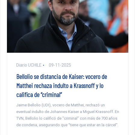
Diario UCHILE
09-11-2025
Bellolio se distancia de Kaiser: vocero de
Matthei rechaza indulto a Krassnoff y lo
califica de “criminal”
Jaime Bellolio (UDI), vocero de Matthei, rechazó un
eventual indulto de Johannes Kaiser a Miguel Krassnoff. En
TVN, Bellolio lo calificó de “criminal” con más de 700 años
de condena, asegurando que “tiene que estar en la cárcel”.