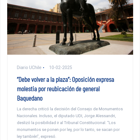
Diario UChile
10-02-2025
“Debe volver a la plaza”: Oposición expresa
molestia por reubicación de general
Baquedano
La derecha criticó la decisión del Consejo de Monumentos
Nacionales. Incluso, el diputado UDI, Jorge Alessandri,
deslizó la posibilidad ir al Tribunal Constitucional. “Los
monumentos se ponen por ley, por lo tanto, se sacan por
ley también”, expresó.