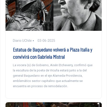
Diario UChile
03-06-2025
Estatua de Baquedano volverá a Plaza Italia y
convivirá con Gabriela Mistral
La vocera (s) de Gobierno, Aisén Etcheverry, confirmó que
la escultura de la poeta de Vicuña estará junto a la del
general Baquedano en el eje Alameda-Providencia,
emblemático sector capitalino que actualmente se
encuentra en proceso de remodelación.