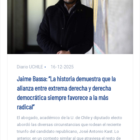
Diario UCHILE
16-12-2025
Jaime Bassa: “La historia demuestra que la
alianza entre extrema derecha y derecha
democrática siempre favorece a la más
radical”
El abogado, académico de la U. de Chile y diputado electo
abordó las diversas circunstancias que rodean el reciente
triunfo del candidato republicano, José Antonio Kast. Lo
anterior, en un contexto similar al que atraviesa el resto de