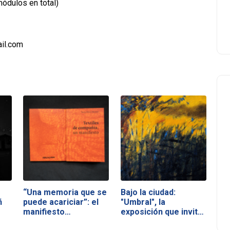
ódulos en total)
ail.com
“Una memoria que se
Bajo la ciudad:
ñ
puede acariciar”: el
"Umbral", la
manifiesto…
exposición que invita
a…