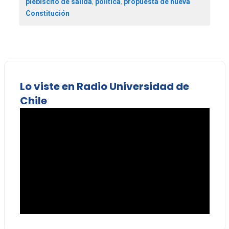
plebiscito de salida
,
política
,
propuesta de nueva
Constitución
Lo viste en Radio Universidad de
Chile