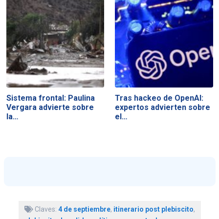
Sistema frontal: Paulina
Tras hackeo de OpenAI:
Vergara advierte sobre
expertos advierten sobre
la…
el…
Claves:
4 de septiembre
,
itinerario post plebiscito
,