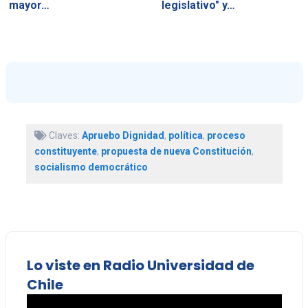
mayor…
legislativo" y…
Claves:
Apruebo Dignidad
,
política
,
proceso
constituyente
,
propuesta de nueva Constitución
,
socialismo democrático
Lo viste en Radio Universidad de
Chile