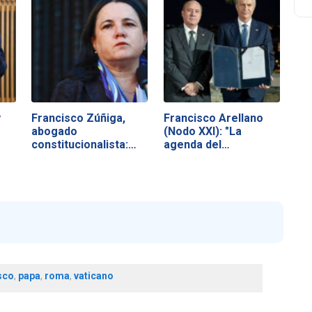
y
Francisco Zúñiga,
Francisco Arellano
abogado
(Nodo XXI): "La
constitucionalista:
agenda del…
"El…
sco
,
papa
,
roma
,
vaticano