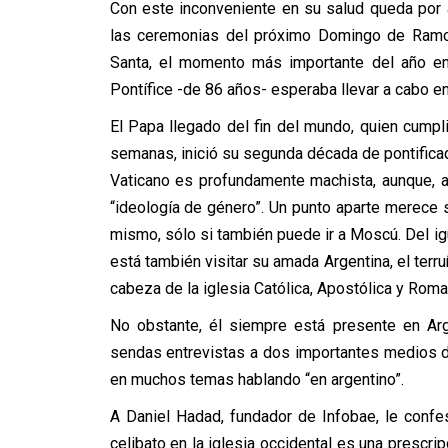
Con este inconveniente en su salud queda por 
las ceremonias del próximo Domingo de Ramo
Santa, el momento más importante del año en 
Pontífice -de 86 años- esperaba llevar a cabo en
El Papa llegado del fin del mundo, quien cump
semanas, inició su segunda década de pontificado
Vaticano es profundamente machista, aunque, a
“ideología de género”. Un punto aparte merece su
mismo, sólo si también puede ir a Moscú. Del i
está también visitar su amada Argentina, el ter
cabeza de la iglesia Católica, Apostólica y Roma
No obstante, él siempre está presente en Ar
sendas entrevistas a dos importantes medios d
en muchos temas hablando “en argentino”.
A Daniel Hadad, fundador de Infobae, le confes
celibato en la iglesia occidental es una prescri