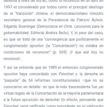
derecha a fines de los 80, como lo reconoció en un libro en
1997 el considerado por todos como el principal ideólogo
de la “transición” chilena: el democratacristiano ministro
secretario general de la Presidencia de Patricio Aylwin:
Edgardo Boeninger (
Democracia en Chile. Lecciones
para la
gobernabilidad
; Editorial Andrés Bello). Y, lo peor del caso,
es que se trató de una “convergencia que políticamente el
conglomerado opositor (la “Concertación”) no estaba en
condiciones de reconocer” (p. 369). ¡Y que aún hoy no
reconoce!…
Y así se entiende que en 1989 el entonces conglomerado
opositor haya concordado con Pinochet y la derecha un
“paquete” de 54 reformas constitucionales –que no se
conocieron en detalle- en que la más trascendente fue ¡un
virtual regalo de la Concertación de la mayoría parlamentaria
a la futura oposición de derecha! En efecto, pensando que
Pinochet sería ratificado como presidente en el plebiscito