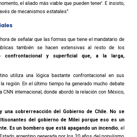
omento, el aliado más viable que pueden tener’. E insisto,
ravés de mecanismos estatales”.
iales
hora de señalar que las formas que tiene el mandatario de
úblicas también se hacen extensivas al resto de los
o confrontacional y superficial que, a la larga,
ino utiliza una lógica bastante confrontacional en sus
 la región. En el último tiempo ha generado mucho debate
a CNN internacional, donde abordó la relación con México,
y una sobrerreacción del Gobierno de Chile. No se
ltisonantes del gobierno de Milei porque eso es un
dente. Es un bombero que está apagando un incendio
, el
el Estado argentino generada por los 20 años del populismo