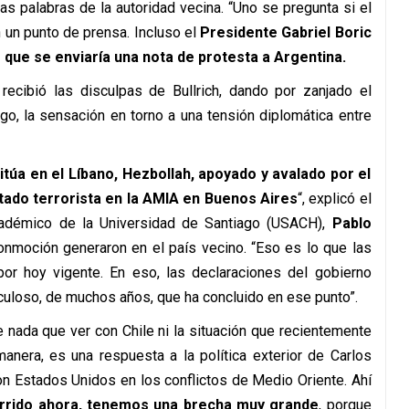
las palabras de la autoridad vecina. “Uno se pregunta si el
n un punto de prensa. Incluso el
Presidente Gabriel Boric
 que se enviaría una nota de protesta a Argentina.
recibió las disculpas de Bullrich, dando por zanjado el
go, la sensación en torno a una tensión diplomática entre
itúa en el Líbano, Hezbollah, apoyado y avalado por el
tado terrorista en la AMIA en Buenos Aires
“, explicó el
 académico de la Universidad de Santiago (USACH),
Pablo
nmoción generaron en el país vecino. “Eso es lo que las
 por hoy vigente. En eso, las declaraciones del gobierno
iculoso, de muchos años, que ha concluido en ese punto”.
 nada que ver con Chile ni la situación que recientemente
anera, es una respuesta a la política exterior de Carlos
 Estados Unidos en los conflictos de Medio Oriente. Ahí
urrido ahora, tenemos una brecha muy grande
, porque