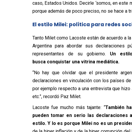
caso, Estados Unidos. Decirle ‘somos, en este m
porque además de poco preciso, no se hace a t
El estilo Milei: política para redes soc
Tanto Milet como Lacoste están de acuerdo a la 
Argentina para abordar sus declaraciones p
representantes de su gobierno.
Un estil
busca conquistar una vitrina mediática.
“No hay que olvidar que el presidente argent
declaraciones en vinculación con los países de
por ejemplo respecto a una entrevista que hizo 
etc.”, recordó Paz Milet.
Lacoste fue mucho más tajante: “
También ha
pueden tomar en serio las declaraciones a
estilo. Y lo es porque Milei no es un presi
de la hiper inflación y de la hiper corrupción d