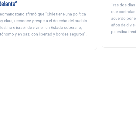
delante”
Tras dos días
que controlan 
 ex mandatario afirmó que “Chile tiene una política
acuerdo por e
y clara, reconoce y respeta el derecho del pueblo
años de divisi
lestino e israelí de vivir en un Estado soberano,
palestina fren
tónomo y en paz, con libertad y bordes seguros”.