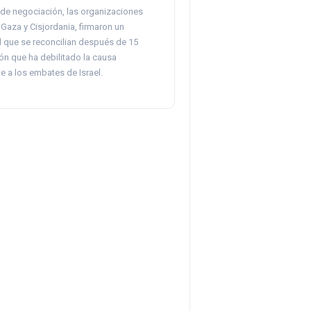
 de negociación, las organizaciones
Gaza y Cisjordania, firmaron un
l que se reconcilian después de 15
ón que ha debilitado la causa
te a los embates de Israel.