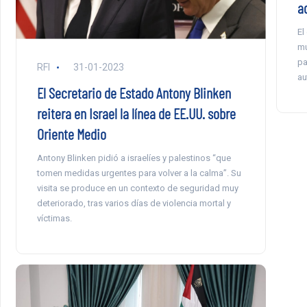
a
El
mu
pa
RFI
31-01-2023
au
El Secretario de Estado Antony Blinken
reitera en Israel la línea de EE.UU. sobre
Oriente Medio
Antony Blinken pidió a israelíes y palestinos “que
tomen medidas urgentes para volver a la calma”. Su
visita se produce en un contexto de seguridad muy
deteriorado, tras varios días de violencia mortal y
víctimas.