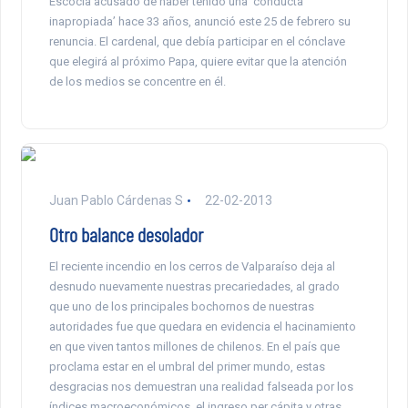
Escocia acusado de haber tenido una ‘conducta
inapropiada’ hace 33 años, anunció este 25 de febrero su
renuncia. El cardenal, que debía participar en el cónclave
que elegirá al próximo Papa, quiere evitar que la atención
de los medios se concentre en él.
Juan Pablo Cárdenas S
22-02-2013
Otro balance desolador
El reciente incendio en los cerros de Valparaíso deja al
desnudo nuevamente nuestras precariedades, al grado
que uno de los principales bochornos de nuestras
autoridades fue que quedara en evidencia el hacinamiento
en que viven tantos millones de chilenos. En el país que
proclama estar en el umbral del primer mundo, estas
desgracias nos demuestran una realidad falseada por los
índices macroeconómicos, el ingreso per cápita y otras