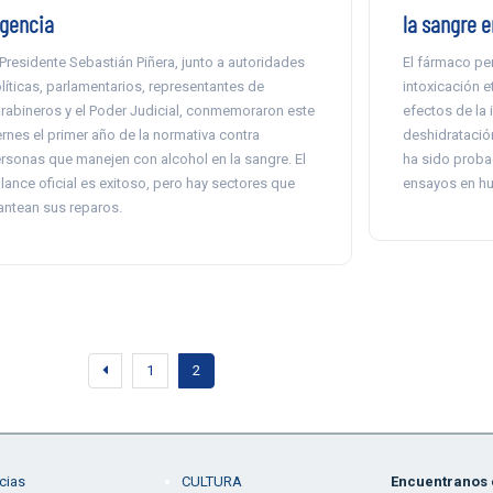
igencia
la sangre 
 Presidente Sebastián Piñera, junto a autoridades
El fármaco per
líticas, parlamentarios, representantes de
intoxicación e
rabineros y el Poder Judicial, conmemoraron este
efectos de la
ernes el primer año de la normativa contra
deshidratación
rsonas que manejen con alcohol en la sangre. El
ha sido probad
lance oficial es exitoso, pero hay sectores que
ensayos en h
antean sus reparos.
1
2
cias
CULTURA
Encuentranos e