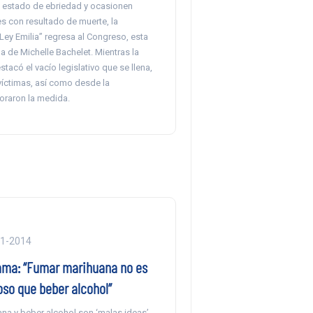
estado de ebriedad y ocasionen
s con resultado de muerte, la
ey Emilia” regresa al Congreso, esta
ma de Michelle Bachelet. Mientras la
tacó el vacío legislativo que se llena,
víctimas, así como desde la
oraron la medida.
01-2014
ma: “Fumar marihuana no es
oso que beber alcohol”
na y beber alcohol son ‘malas ideas’