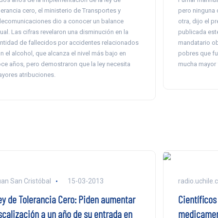
lerancia cero, el ministerio de Transportes y
pero ninguna d
lecomunicaciones dio a conocer un balance
otra, dijo el 
ual. Las cifras revelaron una disminución en la
publicada este
ntidad de fallecidos por accidentes relacionados
mandatario ob
n el alcohol, que alcanza el nivel más bajo en
pobres que f
ce años, pero demostraron que la ley necesita
mucha mayor f
yores atribuciones.
an San Cristóbal
15-03-2013
radio.uchile.c
ey de Tolerancia Cero: Piden aumentar
Científicos
iscalización a un año de su entrada en
medicament