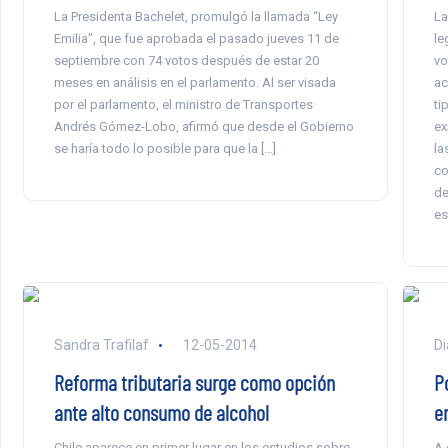
La Presidenta Bachelet, promulgó la llamada “Ley
La
Emilia”, que fue aprobada el pasado jueves 11 de
le
septiembre con 74 votos después de estar 20
vo
meses en análisis en el parlamento. Al ser visada
ac
por el parlamento, el ministro de Transportes
ti
Andrés Gómez-Lobo, afirmó que desde el Gobierno
ex
se haría todo lo posible para que la […]
la
co
de
es
Sandra Trafilaf
12-05-2014
Di
Reforma tributaria surge como opción
P
ante alto consumo de alcohol
en
Chile aparece en primer lugar en los estudios sobre
A 