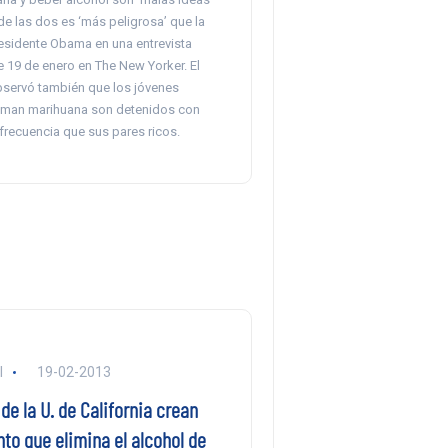
e las dos es ‘más peligrosa’ que la
presidente Obama en una entrevista
 19 de enero en The New Yorker. El
servó también que los jóvenes
uman marihuana son detenidos con
recuencia que sus pares ricos.
l
19-02-2013
 de la U. de California crean
o que elimina el alcohol de