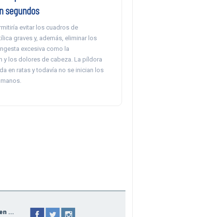
en segundos
mitiría evitar los cuadros de
tílica graves y, además, eliminar los
 ingesta excesiva como la
 y los dolores de cabeza. La píldora
a en ratas y todavía no se inician los
umanos.
n ...