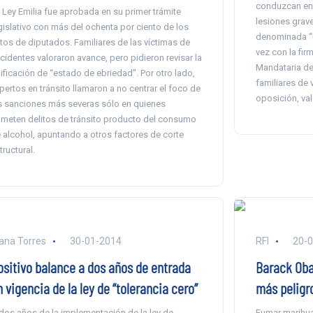
conduzcan en 
 Ley Emilia fue aprobada en su primer trámite
lesiones grave
gislativo con más del ochenta por ciento de los
denominada “L
tos de diputados. Familiares de las víctimas de
vez con la fir
cidentes valoraron avance, pero pidieron revisar la
Mandataria des
pificación de “estado de ebriedad”. Por otro lado,
familiares de 
pertos en tránsito llamaron a no centrar el foco de
oposición, val
s sanciones más severas sólo en quienes
meten delitos de tránsito producto del consumo
 alcohol, apuntando a otros factores de corte
tructural.
ana Torres
30-01-2014
RFI
20-
ositivo balance a dos años de entrada
Barack Oba
 vigencia de la ley de “tolerancia cero”
más peligr
dos años de la implementación de la ley de
Fumar marihua