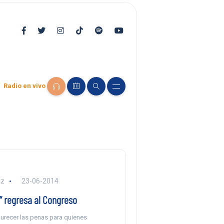
Radio en vivo
ez
23-06-2014
” regresa al Congreso
urecer las penas para quienes