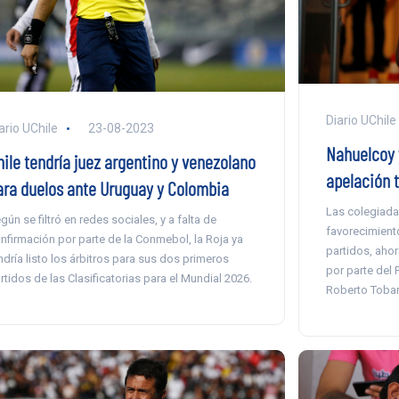
Diario UChile
ario UChile
23-08-2023
Nahuelcoy 
hile tendría juez argentino y venezolano
apelación t
ara duelos ante Uruguay y Colombia
Las colegiada
gún se filtró en redes sociales, y a falta de
favorecimient
nfirmación por parte de la Conmebol, la Roja ya
partidos, aho
ndría listo los árbitros para sus dos primeros
por parte del 
rtidos de las Clasificatorias para el Mundial 2026.
Roberto Tobar