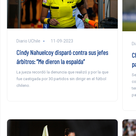
Diario UChile
11-09-2023
Di
Cindy Nahuelcoy disparó contra sus jefes
C
árbitros: “Me dieron la espalda”
p
La jueza recordó la denuncia que realizó y por la que
Se
fue castigada por 30 partidos sin dirigir en el fútbol
co
chileno.
te
pa