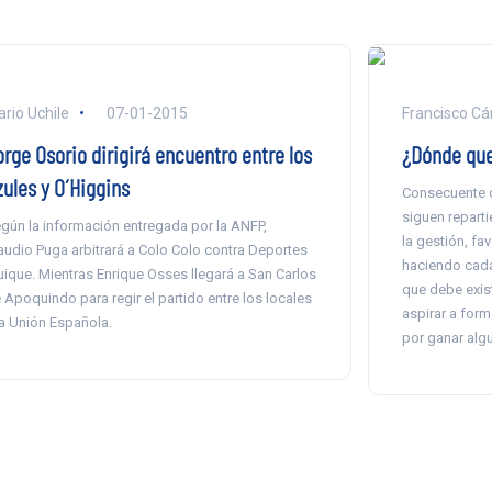
ario Uchile
07-01-2015
Francisco C
orge Osorio dirigirá encuentro entre los
¿Dónde que
zules y O´Higgins
Consecuente c
siguen repart
gún la información entregada por la ANFP,
la gestión, f
audio Puga arbitrará a Colo Colo contra Deportes
haciendo cada
uique. Mientras Enrique Osses llegará a San Carlos
que debe exis
 Apoquindo para regir el partido entre los locales
aspirar a form
la Unión Española.
por ganar algu