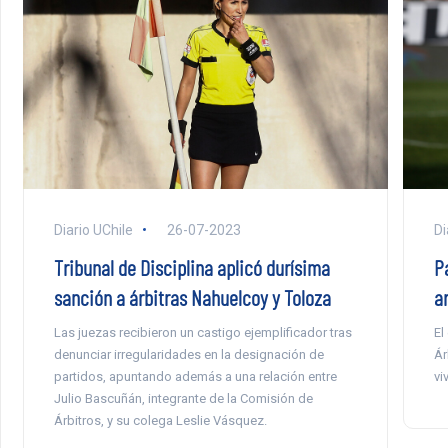
Diario UChile
26-07-2023
Di
Tribunal de Disciplina aplicó durísima
Pa
sanción a árbitras Nahuelcoy y Toloza
a
Las juezas recibieron un castigo ejemplificador tras
El
denunciar irregularidades en la designación de
Ár
partidos, apuntando además a una relación entre
vi
Julio Bascuñán, integrante de la Comisión de
Árbitros, y su colega Leslie Vásquez.