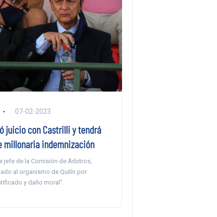
07-02-2023
 juicio con Castrilli y tendrá
e millonaria indemnización
ex jefe de la Comisión de Árbitros,
do al organismo de Quilín por
tificado y daño moral”.