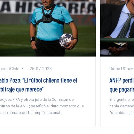
ario UChile
25-07-2023
Diario UChile
blo Pozo: “El fútbol chileno tiene el
ANFP perdió
rbitraje que merece”
que pagarl
 ex juez FIFA y otrora jefe de la Comisión de
El argentino, 
bitros de la ANFP, se refirió al duro momento que
había demanda
ve el referato del balompié nacional.
“despido injus