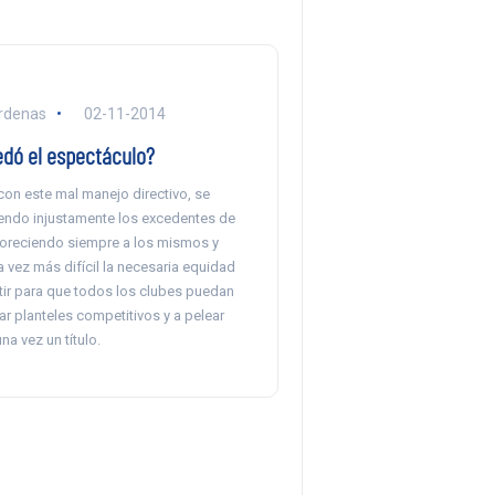
árdenas
02-11-2014
dó el espectáculo?
on este mal manejo directivo, se
iendo injustamente los excedentes de
avoreciendo siempre a los mismos y
 vez más difícil la necesaria equidad
tir para que todos los clubes puedan
ar planteles competitivos y a pelear
na vez un título.