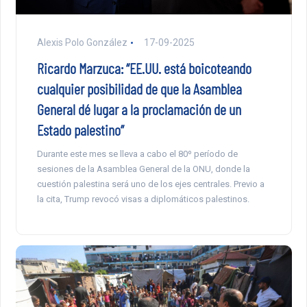
Alexis Polo González
17-09-2025
Ricardo Marzuca: “EE.UU. está boicoteando
cualquier posibilidad de que la Asamblea
General dé lugar a la proclamación de un
Estado palestino”
Durante este mes se lleva a cabo el 80º período de
sesiones de la Asamblea General de la ONU, donde la
cuestión palestina será uno de los ejes centrales. Previo a
la cita, Trump revocó visas a diplomáticos palestinos.