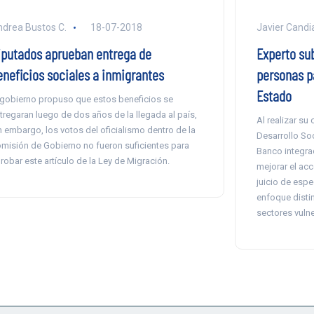
drea Bustos C.
18-07-2018
Javier Candi
iputados aprueban entrega de
Experto sub
eneficios sociales a inmigrantes
personas pa
Estado
 gobierno propuso que estos beneficios se
tregaran luego de dos años de la llegada al país,
Al realizar su 
n embargo, los votos del oficialismo dentro de la
Desarrollo Soc
misión de Gobierno no fueron suficientes para
Banco integra
robar este artículo de la Ley de Migración.
mejorar el ac
juicio de espe
enfoque distin
sectores vulne