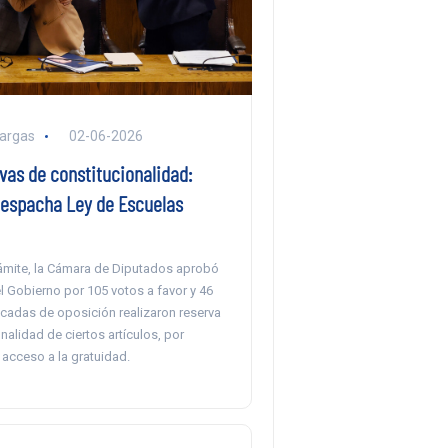
argas
02-06-2026
vas de constitucionalidad:
espacha Ley de Escuelas
trámite, la Cámara de Diputados aprobó
l Gobierno por 105 votos a favor y 46
ncadas de oposición realizaron reserva
nalidad de ciertos artículos, por
 acceso a la gratuidad.