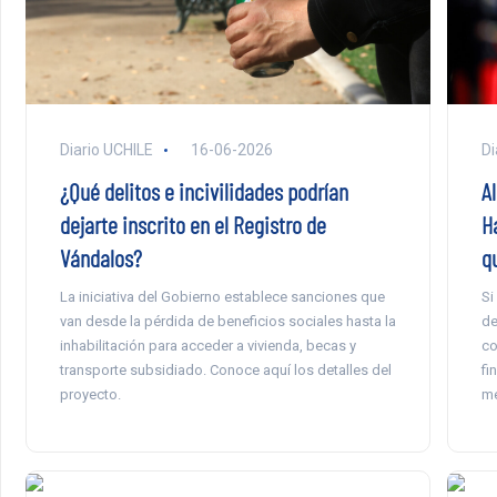
Diario UCHILE
16-06-2026
Di
¿Qué delitos e incivilidades podrían
Al
dejarte inscrito en el Registro de
H
Vándalos?
q
La iniciativa del Gobierno establece sanciones que
Si
van desde la pérdida de beneficios sociales hasta la
de
inhabilitación para acceder a vivienda, becas y
co
transporte subsidiado. Conoce aquí los detalles del
fi
proyecto.
me