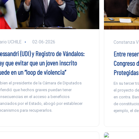
ario UCHILE
02-06-2026
Constanza V
essandri (UDI) y Registro de Vándalos:
Entre reser
ay que evitar que un joven inscrito
Congreso d
uede en un “loop de violencia”
Protegidas
 bien el presidente de la Cámara de Diputados
En su tercer 
fendió que hechos graves puedan tener
el proyecto de
nsecuencias en el acceso a beneficios
en contra. Ba
nanciados por el Estado, abogó por establecer
de constitucio
canismos para recuperarlos.
ejemplo, el de