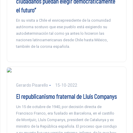
ciudadanos puedan elegir democráticamente
el futuro”
En su visita a Chile el exvicepresidente de la comunidad
autónoma sostuvo que ese pueblo está exigiendo su
autodeterminación tal como ya antes lo hicieron las
naciones latinoamericanas desde Chile hasta México,
también de la corona española.
Gerardo Pisarello
15-10-2022
El republicanismo fraternal de Lluís Companys
Un 15 de octubre de 1940, por decisión directa de
Francisco Franco, era fusilado en Barcelona, en el castillo
de Montjuïc, Lluís Companys, president de Catalunya y ex
ministro de la República española. El proceso que condujo
a su muerte fue una versión extrema, infame, de lo que hoy