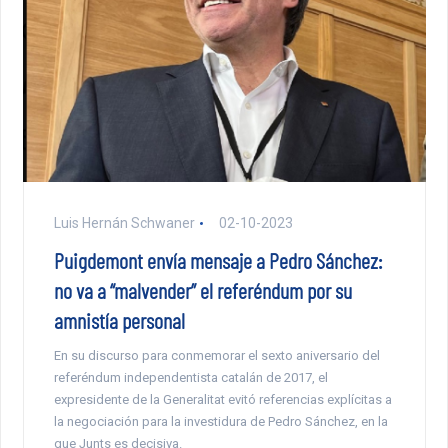
Luis Hernán Schwaner
02-10-2023
Puigdemont envía mensaje a Pedro Sánchez:
no va a “malvender” el referéndum por su
amnistía personal
En su discurso para conmemorar el sexto aniversario del
referéndum independentista catalán de 2017, el
expresidente de la Generalitat evitó referencias explícitas a
la negociación para la investidura de Pedro Sánchez, en la
que Junts es decisiva.