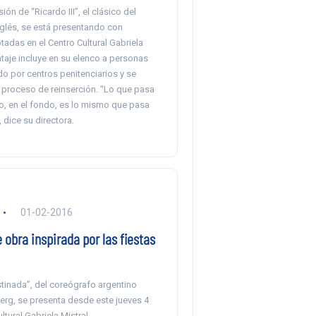
ón de “Ricardo III”, el clásico del
glés, se está presentando con
adas en el Centro Cultural Gabriela
ntaje incluye en su elenco a personas
o por centros penitenciarios y se
 proceso de reinserción. “Lo que pasa
o, en el fondo, es lo mismo que pasa
 dice su directora.
01-02-2016
obra inspirada por las fiestas
tinada”, del coreógrafo argentino
rg, se presenta desde este jueves 4
ltural Gabriela Mistral.