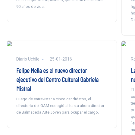
90 años de vida.
fi
ho
De
Diario Uchile
25-01-2016
Ro
Felipe Mella es el nuevo director
L
ejecutivo del Centro Cultural Gabriela
n
Mistral
El
co
Luego de entrevistar a cinco candidatos, el
ti
directorio del GAM escogió al hasta ahora director
pr
de Balmaceda Arte Joven para ocupar el cargo.
qu
“e
ma