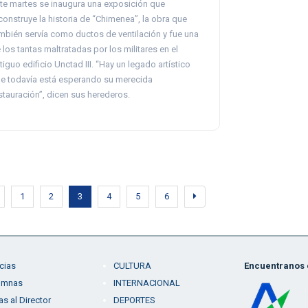
te martes se inaugura una exposición que
construye la historia de “Chimenea”, la obra que
mbién servía como ductos de ventilación y fue una
 los tantas maltratadas por los militares en el
tiguo edificio Unctad III. “Hay un legado artístico
e todavía está esperando su merecida
stauración”, dicen sus herederos.
1
2
3
4
5
6
cias
CULTURA
Encuentranos e
umnas
INTERNACIONAL
as al Director
DEPORTES