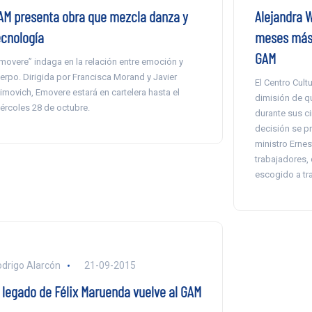
AM presenta obra que mezcla danza y
Alejandra 
ecnología
meses más d
GAM
movere” indaga en la relación entre emoción y
erpo. Dirigida por Francisca Morand y Javier
El Centro Cultu
imovich, Emovere estará en cartelera hasta el
dimisión de qu
ércoles 28 de octubre.
durante sus c
decisión se p
ministro Ernes
trabajadores,
escogido a tr
drigo Alarcón
21-09-2015
l legado de Félix Maruenda vuelve al GAM