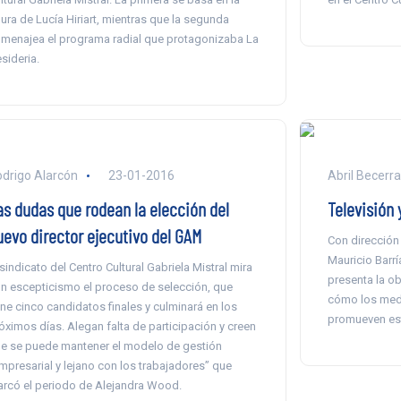
gura de Lucía Hiriart, mientras que la segunda
menajea el programa radial que protagonizaba La
sideria.
drigo Alarcón
23-01-2016
Abril Becerr
as dudas que rodean la elección del
Televisión 
uevo director ejecutivo del GAM
Con dirección 
Mauricio Barría
 sindicato del Centro Cultural Gabriela Mistral mira
presenta la ob
n escepticismo el proceso de selección, que
cómo los med
ene cinco candidatos finales y culminará en los
promueven es
óximos días. Alegan falta de participación y creen
e se puede mantener el modelo de gestión
mpresarial y lejano con los trabajadores” que
rcó el periodo de Alejandra Wood.