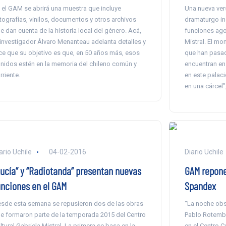
 el GAM se abrirá una muestra que incluye
Una nueva versi
tografías, vinilos, documentos y otros archivos
dramaturgo in
e dan cuenta de la historia local del género. Acá,
funciones agot
 investigador Álvaro Menanteau adelanta detalles y
Mistral. El mo
ce que su objetivo es que, en 50 años más, esos
que han pasad
nidos estén en la memoria del chileno común y
encuentran en
rriente.
en este palaci
en una cárcel”,
ario Uchile
04-02-2016
Diario Uchile
Lucía” y “Radiotanda” presentan nuevas
GAM repone 
unciones en el GAM
Spandex
sde esta semana se repusieron dos de las obras
“La noche obs
e formaron parte de la temporada 2015 del Centro
Pablo Rotembe
ltural Gabriela Mistral. La primera se basa en la
en el Centro Cu