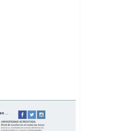
n ...