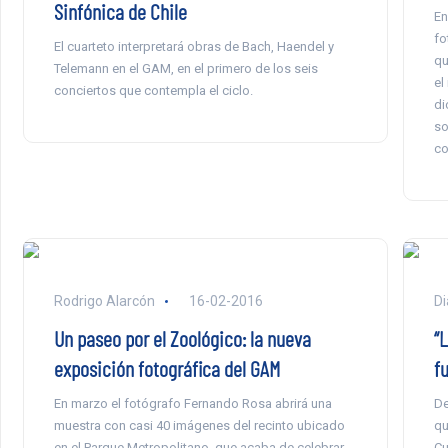
Sinfónica de Chile
En
fo
El cuarteto interpretará obras de Bach, Haendel y
qu
Telemann en el GAM, en el primero de los seis
el
conciertos que contempla el ciclo.
di
so
co
Rodrigo Alarcón
16-02-2016
Di
Un paseo por el Zoológico: la nueva
“
exposición fotográfica del GAM
f
En marzo el fotógrafo Fernando Rosa abrirá una
De
muestra con casi 40 imágenes del recinto ubicado
qu
en el Parque Metropolitano, que acaba de celebrar
Cu