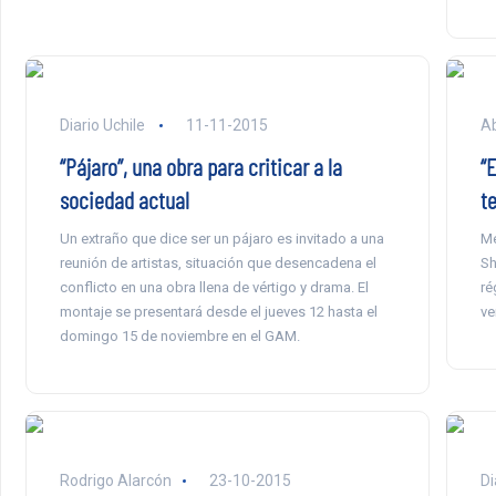
Diario Uchile
11-11-2015
Ab
“Pájaro”, una obra para criticar a la
“E
sociedad actual
t
Un extraño que dice ser un pájaro es invitado a una
Me
reunión de artistas, situación que desencadena el
Sh
conflicto en una obra llena de vértigo y drama. El
ré
montaje se presentará desde el jueves 12 hasta el
ve
domingo 15 de noviembre en el GAM.
Rodrigo Alarcón
23-10-2015
Di