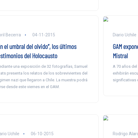
ril Becerra
04-11-2015
Diario Uchile
n el umbral del olvido”, los últimos
GAM expone
estimonios del Holocausto
Mistral
diante una exposición de 32 fotografías, Samuel
A 70 años del 
ats presenta los relatos de los sobrevivientes del
exhibirán esc
gimen nazi que llegaron a Chile. La muestra podrá
significativas 
rse desde este viernes en el GAM.
ario Uchile
06-10-2015
Rodrigo Alar