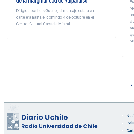
de la marginalidad de Valparaíso
Es
re
Dirigida por Luis Guenel, el montaje estará en
ta
cartelera hasta el domingo 4 de octubre en el
de
Centrol Cultural Gabriela Mistral.
an
qu
re
Diario Uchile
Noti
Col
Radio Universidad de Chile
Cart