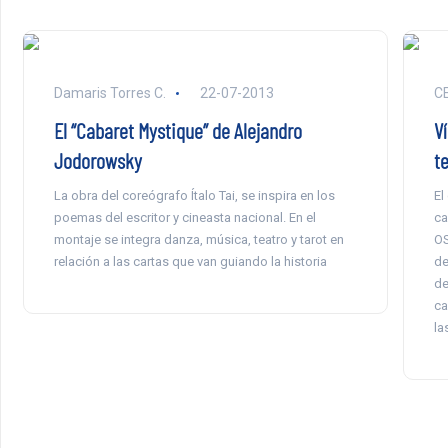
Damaris Torres C.
22-07-2013
CE
El “Cabaret Mystique” de Alejandro
V
Jodorowsky
t
La obra del coreógrafo Ítalo Tai, se inspira en los
El
poemas del escritor y cineasta nacional. En el
ca
montaje se integra danza, música, teatro y tarot en
OS
relación a las cartas que van guiando la historia
de
de
ca
la