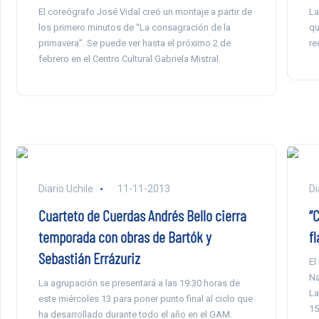
El coreógrafo José Vidal creó un montaje a partir de
La
los primero minutos de “La consagración de la
qu
primavera”. Se puede ver hasta el próximo 2 de
re
febrero en el Centro Cultural Gabriela Mistral.
Diario Uchile
11-11-2013
Di
Cuarteto de Cuerdas Andrés Bello cierra
“C
temporada con obras de Bartók y
f
Sebastián Errázuriz
El
Na
La agrupación se presentará a las 19:30 horas de
La
este miércoles 13 para poner punto final al ciclo que
15
ha desarrollado durante todo el año en el GAM.