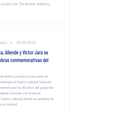
lo propio con “De dioses, diablos y
ón L.
03-09-2013
a, Allende y Víctor Jara se
obras conmemorativas del
e teatro y música y una serie de
ntempla el Centro Cultural Gabriela
conmemorar los 40 años del golpe de
iativa coincide con el tercer
l centro cultural desde su apertura en
de la Unctad.