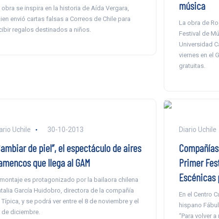
música
 obra se inspira en la historia de Aída Vergara,
ien envió cartas falsas a Correos de Chile para
La obra de Ro
cibir regalos destinados a niños.
Festival de M
Universidad Ca
viernes en el
gratuitas.
ario Uchile
30-10-2013
Diario Uchile
ambiar de piel”, el espectáculo de aires
Compañías 
lamencos que llega al GAM
Primer Fes
Escénicas 
 montaje es protagonizado por la bailaora chilena
talia García Huidobro, directora de la compañía
En el Centro Cu
 Típica, y se podrá ver entre el 8 de noviembre y el
hispano Fábul
 de diciembre.
“Para volver a