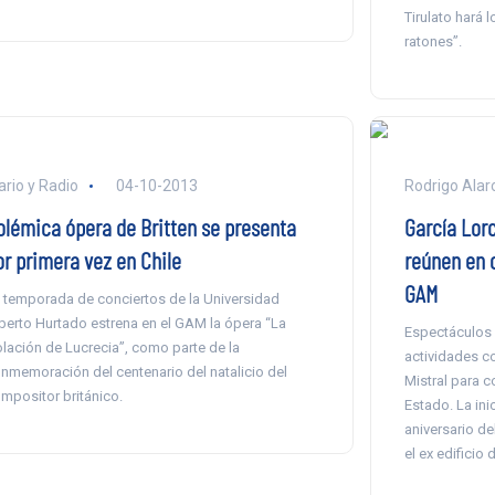
Tirulato hará 
ratones”.
ario y Radio
04-10-2013
Rodrigo Alarc
olémica ópera de Britten se presenta
García Lorc
or primera vez en Chile
reúnen en 
GAM
 temporada de conciertos de la Universidad
berto Hurtado estrena en el GAM la ópera “La
Espectáculos d
olación de Lucrecia”, como parte de la
actividades co
nmemoración del centenario del natalicio del
Mistral para 
mpositor británico.
Estado. La inic
aniversario de
el ex edificio 