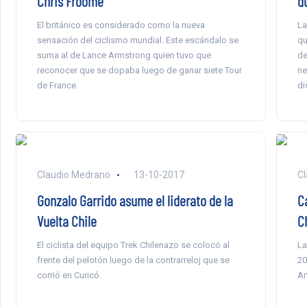
Chris Froome
du
El británico es considerado como la nueva
La
sensación del ciclismo mundial. Este escándalo se
qu
suma al de Lance Armstrong quien tuvo que
de
reconocer que se dopaba luego de ganar siete Tour
ne
de France.
di
Claudio Medrano
13-10-2017
Cl
Gonzalo Garrido asume el liderato de la
C
Vuelta Chile
C
El ciclista del equipo Trek Chilenazo se colocó al
La
frente del pelotón luego de la contrarreloj que se
20
corrió en Curicó.
Am