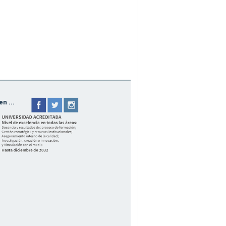
n ...