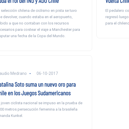
da el rol del IND y ADO Chile
Vuelta Chil
 selección chilena de ciclismo en pista se tuvo
El pedalero c
e devolver, cuando estaba en el aeropuerto,
regresó luego 
bido a que no contaban con los recursos
para el chile
cesarios para costear el viaje a Manchester para
sputar una fecha de la Copa del Mundo.
audio Medrano
06-10-2017
atalina Soto suma un nuevo oro para
hile en los Juegos Sudamericanos
 joven ciclista nacional se impuso en la prueba de
00 metros persecución femenina a la brasileña
anda Kunkel.