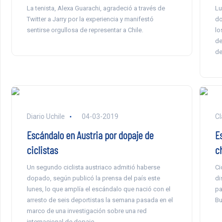
La tenista, Alexa Guarachi, agradeció a través de
Lu
Twitter a Jarry por la experiencia y manifestó
do
sentirse orgullosa de representar a Chile.
lo
de
de
Diario Uchile
04-03-2019
Cl
Escándalo en Austria por dopaje de
E
ciclistas
c
Un segundo ciclista austriaco admitió haberse
Ci
dopado, según publicó la prensa del país este
di
lunes, lo que amplía el escándalo que nació con el
pa
arresto de seis deportistas la semana pasada en el
Bu
marco de una investigación sobre una red
internacional de dopaje.