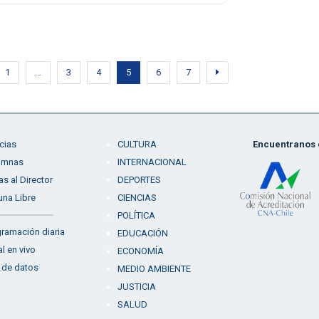
1
…
3
4
5
6
7
cias
CULTURA
Encuentranos e
umnas
INTERNACIONAL
as al Director
DEPORTES
una Libre
CIENCIAS
POLÍTICA
ramación diaria
EDUCACIÓN
l en vivo
ECONOMÍA
 de datos
MEDIO AMBIENTE
JUSTICIA
SALUD