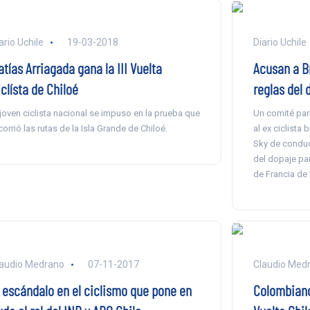
ario Uchile
19-03-2018
Diario Uchile
tías Arriagada gana la III Vuelta
Acusan a Br
clísta de Chiloé
reglas del 
 joven ciclista nacional se impuso en la prueba que
Un comité par
corrió las rutas de la Isla Grande de Chiloé.
al ex ciclista
Sky de conduct
del dopaje par
de Francia de
audio Medrano
07-11-2017
Claudio Med
l escándalo en el ciclismo que pone en
Colombiano