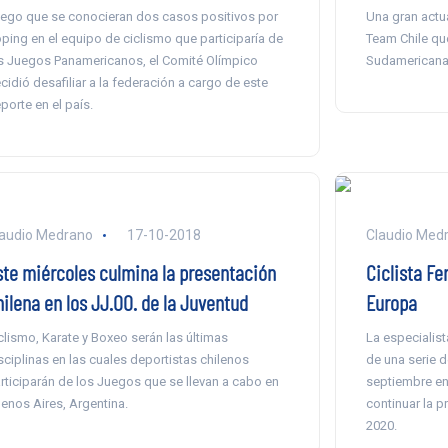
ego que se conocieran dos casos positivos por
Una gran actua
ping en el equipo de ciclismo que participaría de
Team Chile qu
s Juegos Panamericanos, el Comité Olímpico
Sudamericana 
cidió desafiliar a la federación a cargo de este
porte en el país.
audio Medrano
17-10-2018
Claudio Med
ste miércoles culmina la presentación
Ciclista Fe
hilena en los JJ.OO. de la Juventud
Europa
clismo, Karate y Boxeo serán las últimas
La especialist
sciplinas en las cuales deportistas chilenos
de una serie 
rticiparán de los Juegos que se llevan a cabo en
septiembre en 
enos Aires, Argentina.
continuar la p
2020.