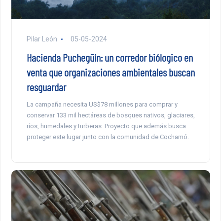
Pilar León
05-05-2024
Hacienda Puchegüín: un corredor biólogico en
venta que organizaciones ambientales buscan
resguardar
La campaña necesita US$78 millones para comprar y
conservar 133 mil hectáreas de bosques nativos, glaciares,
ríos, humedales y turberas. Proyecto que además busca
proteger este lugar junto con la comunidad de Cochamó.