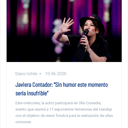
Diario Uchile
10-06-2020
Javiera Contador: “Sin humor este momento
sería insufrible”
Este miércoles, la actriz participará en Olla Comedia,
evento que reunirá a 17 exponentes femeninas del
standup
con el objetivo de reunir fondos para la realización de ollas
comunes.