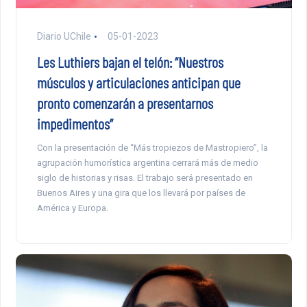
Diario UChile
05-01-2023
Les Luthiers bajan el telón: “Nuestros
músculos y articulaciones anticipan que
pronto comenzarán a presentarnos
impedimentos”
Con la presentación de “Más tropiezos de Mastropiero”, la
agrupación humorística argentina cerrará más de medio
siglo de historias y risas. El trabajo será presentado en
Buenos Aires y una gira que los llevará por países de
América y Europa.