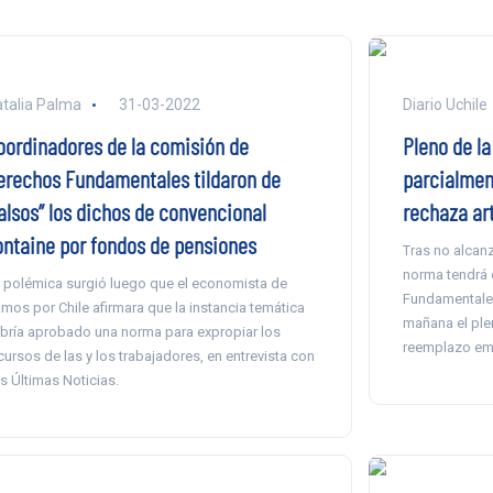
talia Palma
31-03-2022
Diario Uchile
oordinadores de la comisión de
Pleno de l
erechos Fundamentales tildaron de
parcialmen
falsos” los dichos de convencional
rechaza art
ontaine por fondos de pensiones
Tras no alcanz
norma tendrá 
 polémica surgió luego que el economista de
Fundamentales
mos por Chile afirmara que la instancia temática
mañana el ple
bría aprobado una norma para expropiar los
reemplazo ema
cursos de las y los trabajadores, en entrevista con
s Últimas Noticias.