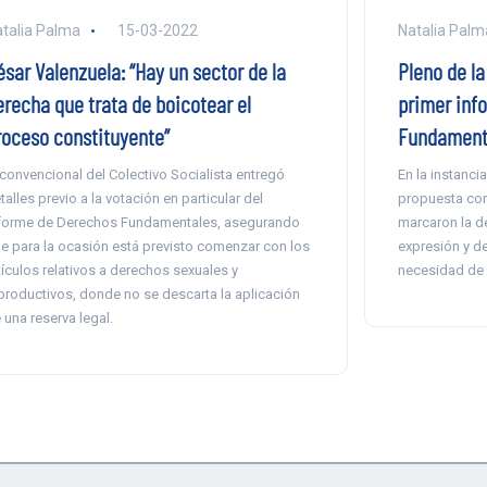
talia Palma
15-03-2022
Natalia Palm
ésar Valenzuela: “Hay un sector de la
Pleno de l
erecha que trata de boicotear el
primer inf
roceso constituyente”
Fundament
 convencional del Colectivo Socialista entregó
En la instanci
talles previo a la votación en particular del
propuesta cons
forme de Derechos Fundamentales, asegurando
marcaron la de
e para la ocasión está previsto comenzar con los
expresión y d
tículos relativos a derechos sexuales y
necesidad de 
productivos, donde no se descarta la aplicación
 una reserva legal.