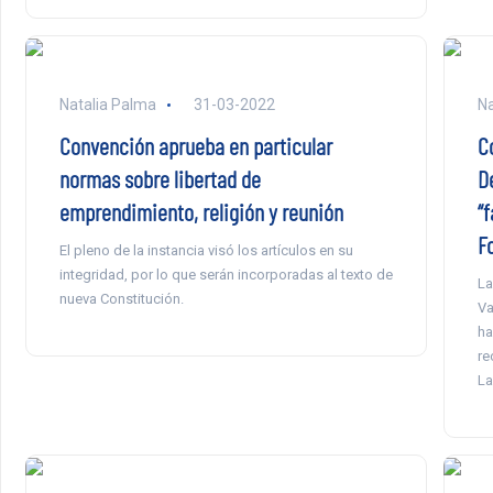
Natalia Palma
31-03-2022
Na
Convención aprueba en particular
C
normas sobre libertad de
D
emprendimiento, religión y reunión
“
F
El pleno de la instancia visó los artículos en su
integridad, por lo que serán incorporadas al texto de
La
nueva Constitución.
Va
ha
re
La