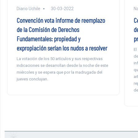
Diario Uchile
30-03-2022
Na
Convención vota informe de reemplazo
C
de la Comisión de Derechos
d
Fundamentales: propiedad y
p
expropiación serían los nudos a resolver
El
de
La votación de los 50 artículos y sus respectivas
in
indicaciones se desarrollan desde la noche de este
qu
miércoles y se espera que por la madrugada del
ar
jueves concluyan.
re
de