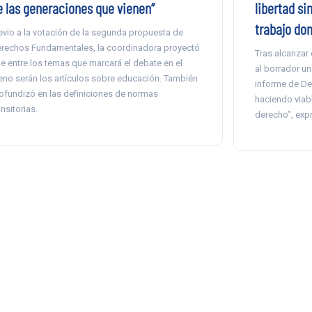
e las generaciones que vienen”
libertad si
trabajo do
evio a la votación de la segunda propuesta de
rechos Fundamentales, la coordinadora proyectó
Tras alcanzar 
e entre los temas que marcará el debate en el
al borrador un
eno serán los artículos sobre educación. También
informe de D
ofundizó en las definiciones de normas
haciendo viab
ansitorias.
derecho”, exp