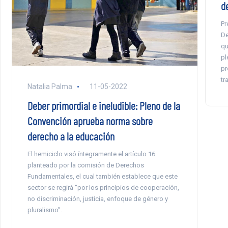
d
Pr
De
qu
pl
pr
tr
Natalia Palma
11-05-2022
Deber primordial e ineludible: Pleno de la
Convención aprueba norma sobre
derecho a la educación
El hemiciclo visó íntegramente el artículo 16
planteado por la comisión de Derechos
Fundamentales, el cual también establece que este
sector se regirá “por los principios de cooperación,
no discriminación, justicia, enfoque de género y
pluralismo”.