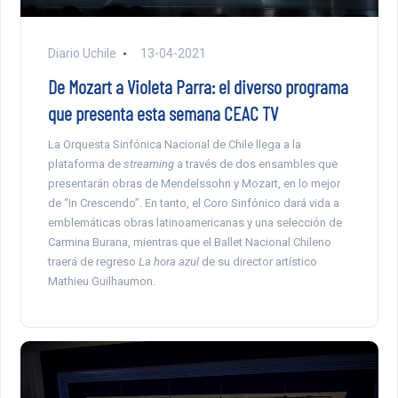
Diario Uchile
13-04-2021
De Mozart a Violeta Parra: el diverso programa
que presenta esta semana CEAC TV
La Orquesta Sinfónica Nacional de Chile llega a la
plataforma de
streaming
a través de dos ensambles que
presentarán obras de Mendelssohn y Mozart, en lo mejor
de “In Crescendo”. En tanto, el Coro Sinfónico dará vida a
emblemáticas obras latinoamericanas y una selección de
Carmina Burana, mientras que el Ballet Nacional Chileno
traerá de regreso
La hora azul
de su director artístico
Mathieu Guilhaumon.