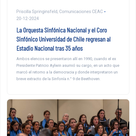
Priscilla Springinsfeld, Comunicaciones CEAC
20-12-2024
La Orquesta Sinfónica Nacional y el Coro
Sinfónico Universidad de Chile regresan al
Estadio Nacional tras 35 años
Ambos elencos se presentaron allí en 1990, cuando el ex
Presidente Patricio Aylwin asumió su cargo, en un acto que
marcó el retorno a la democracia y donde interpretaron un
breve extracto de la Sinfonía n.° 9 de Beethoven.