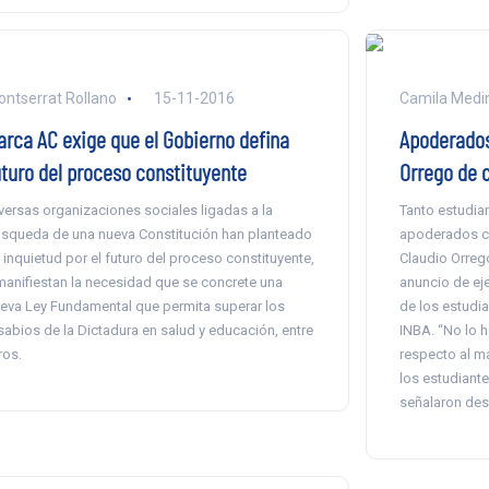
ntserrat Rollano
15-11-2016
Camila Medi
arca AC exige que el Gobierno defina
Apoderados
uturo del proceso constituyente
Orrego de c
versas organizaciones sociales ligadas a la
Tanto estudia
squeda de una nueva Constitución han planteado
apoderados cri
 inquietud por el futuro del proceso constituyente,
Claudio Orrego
manifiestan la necesidad que se concrete una
anuncio de ej
eva Ley Fundamental que permita superar los
de los estudia
sabios de la Dictadura en salud y educación, entre
INBA. “No lo 
ros.
respecto al ma
los estudiante
señalaron des