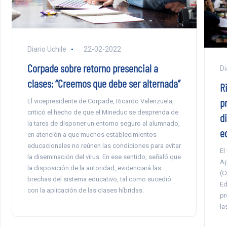
Diario Uchile
22-02-2022
Corpade sobre retorno presencial a
Di
clases: “Creemos que debe ser alternada”
R
p
El vicepresidente de Corpade, Ricardo Valenzuela,
criticó el hecho de que el Mineduc se desprenda de
d
la tarea de disponer un entorno seguro al alumnado,
e
en atención a que muchos establecimientos
educacionales no reúnen las condiciones para evitar
El
la diseminación del virus. En ese sentido, señaló que
Ap
la disposición de la autoridad, evidenciará las
(C
brechas del sistema educativo, tal como sucedió
Ed
con la aplicación de las clases híbridas.
pr
la