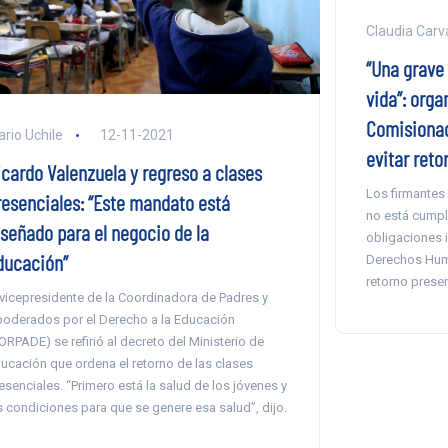
Claudia Carva
“Una grave
vida”: orga
Comisionad
ario Uchile
12-11-2021
evitar reto
icardo Valenzuela y regreso a clases
Los firmantes 
resenciales: “Este mandato está
no está cumpl
iseñado para el negocio de la
obligaciones 
ducación”
Derechos Huma
retorno presen
 vicepresidente de la Coordinadora de Padres y
oderados por el Derecho a la Educación
ORPADE) se refirió al decreto del Ministerio de
ucación que ordena el retorno de las clases
esenciales. “Primero está la salud de los jóvenes y
s condiciones para que se genere esa salud”, dijo.