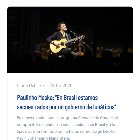
Diario Uchile
23-05-2020
Paulinho Moska: “En Brasil estamos
secuestrados por un gobierno de lunáticos”
En conversación con el programa
Cuestión de Gustos
, el
compositor se refirió a la crisis sanitaria en Brasil y a los
lazos que ha formado con artistas como Jorge Drexler,
Kevin Johansen y Nano Stern.