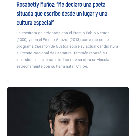
Rosabetty Muñoz: “Me declaro una poeta
situada que escribe desde un lugar y una
cultura especial”
La escritora galardonada con el Premio Pablo Neruda
(2000) y con el Premio Altazor (2013) conversó con el
programa
Cuestión de Gustos
sobre su actual candidatura
al Premio Nacional de Literatura. También repasó su
incursión en las letras e indicó que su obra se vincula
estrechamente con su tierra natal: Chiloé.