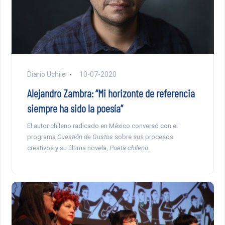
Diario Uchile
10-07-2020
Alejandro Zambra: “Mi horizonte de referencia
siempre ha sido la poesía”
El autor chileno radicado en México conversó con el
programa
Cuestión de Gustos
sobre sus procesos
creativos y su última novela,
Poeta chileno
.