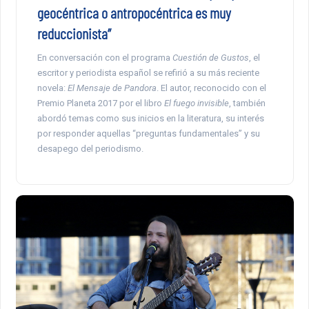
geocéntrica o antropocéntrica es muy
reduccionista”
En conversación con el programa
Cuestión de Gustos
, el
escritor y periodista español se refirió a su más reciente
novela:
El Mensaje de Pandora
. El autor, reconocido con el
Premio Planeta 2017 por el libro
El fuego invisible
, también
abordó temas como sus inicios en la literatura, su interés
por responder aquellas “preguntas fundamentales” y su
desapego del periodismo.