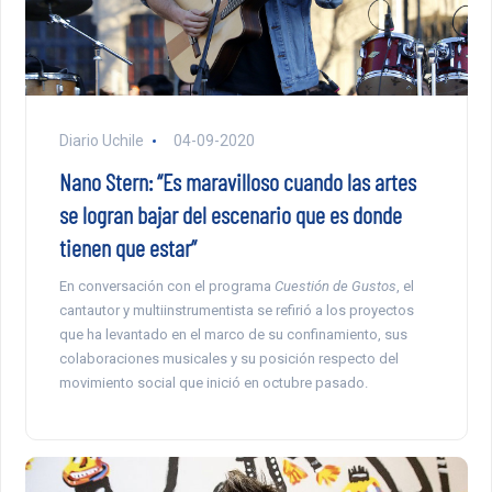
Diario Uchile
04-09-2020
Nano Stern: “Es maravilloso cuando las artes
se logran bajar del escenario que es donde
tienen que estar”
En conversación con el programa
Cuestión de Gustos
, el
cantautor y multiinstrumentista se refirió a los proyectos
que ha levantado en el marco de su confinamiento, sus
colaboraciones musicales y su posición respecto del
movimiento social que inició en octubre pasado.