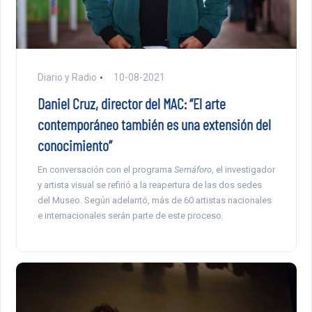
Diario y Radio
10-08-2021
Daniel Cruz, director del MAC: “El arte
contemporáneo también es una extensión del
conocimiento”
En conversación con el programa
Semáforo
, el investigador
y artista visual se refirió a la reapertura de las dos sedes
del Museo. Según adelantó, más de 60 artistas nacionales
e internacionales serán parte de este proceso.