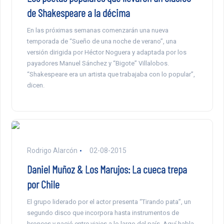
de Shakespeare a la décima
En las próximas semanas comenzarán una nueva
temporada de “Sueño de una noche de verano”, una
versión dirigida por Héctor Noguera y adaptada por los
payadores Manuel Sánchez y “Bigote” Villalobos.
“Shakespeare era un artista que trabajaba con lo popular”,
dicen.
Rodrigo Alarcón
02-08-2015
Daniel Muñoz & Los Marujos: La cueca trepa
por Chile
El grupo liderado por el actor presenta “Tirando pata”, un
segundo disco que incorpora hasta instrumentos de
bronces y nació entre viajes a lo largo del país. Aquí habla