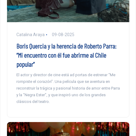
Catalina Araya
09-08-2025
Boris Quercia y la herencia de Roberto Parra:
“Mi encuentro con él fue abrirme al Chile
popular”
El actor y director de cine está ad portas de estrenar “Me
rompiste el corazón”. Una película que se aventura en
reconstruir la trágica y pasional historia de amor entre Parra
y la “Negra Ester”, y que inspiró uno de los grandes
clásicos del teatro.