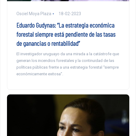
Osciel Moya Plaza
18-02-2023
Eduardo Gudynas: “La estrategia económica
forestal siempre está pendiente de las tasas
de ganancias o rentabilidad”
El investigador uruguayo da una mirada a la catástrofe que
generan los incendios forestales y la continuidad de las
políticas públicas frente a una estrategia forestal “siempre
económicamente exitosa”.