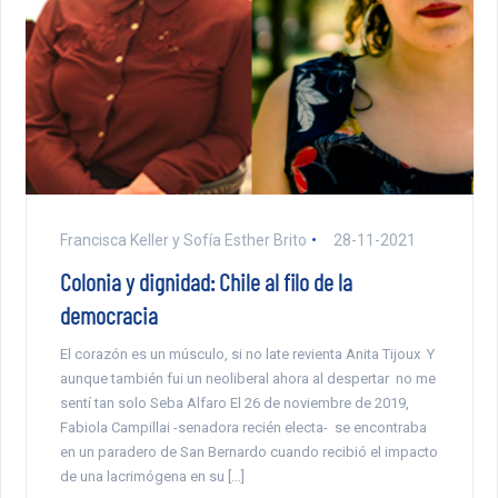
Francisca Keller y Sofía Esther Brito
28-11-2021
Colonia y dignidad: Chile al filo de la
democracia
El corazón es un músculo, si no late revienta Anita Tijoux Y
aunque también fui un neoliberal ahora al despertar no me
sentí tan solo Seba Alfaro El 26 de noviembre de 2019,
Fabiola Campillai -senadora recién electa- se encontraba
en un paradero de San Bernardo cuando recibió el impacto
de una lacrimógena en su […]