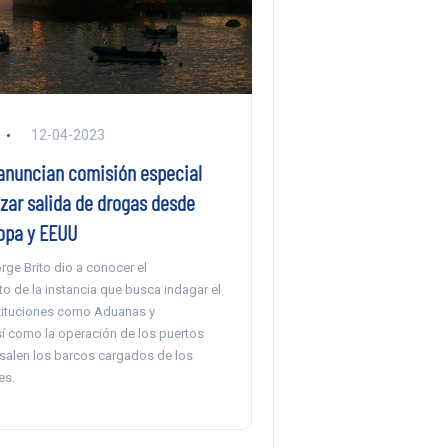
12-04-2023
anuncian comisión especial
izar salida de drogas desde
ropa y EEUU
rge Brito dio a conocer el
o de la instancia que busca indagar el
stituciones como Aduanas y
sí como la operación de los puertos
alen los barcos cargados de los
es.