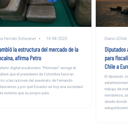
Diario UChile
is Hernán Schwaner
14-08-2023
Diputados 
ambió la estructura del mercado de la
para fiscal
ocaína, afirma Petro
Chile a Eu
 diario digital ecuatoriano “Primicias” recoge el
álisis que el presidente de Colombia hace en
El diputado Jo
rno a las razones del asesinato de Fernando
establecimient
llavicencio y por qué Ecuador es hoy una sociedad
trabajo de in
s violenta que su propio país.
ministerios, a
desde donde s
estupefacient