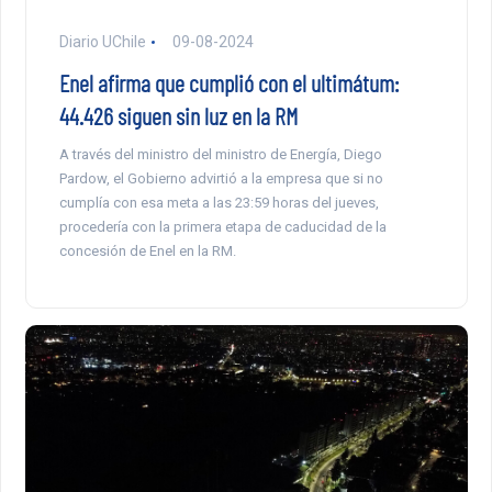
Diario UChile
09-08-2024
Enel afirma que cumplió con el ultimátum:
44.426 siguen sin luz en la RM
A través del ministro del ministro de Energía, Diego
Pardow, el Gobierno advirtió a la empresa que si no
cumplía con esa meta a las 23:59 horas del jueves,
procedería con la primera etapa de caducidad de la
concesión de Enel en la RM.