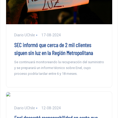
Diario UChile
17-08-2024
SEC informó que cerca de 2 mil clientes
siguen sin luz en la Región Metropolitana
Se continuará monitoreando la recuperación del suministro
y se preparará un informe técnico sobre Enel, cuyo
proceso podría tardar entre 6 y 18 meses.
Diario UChile
12-08-2024
Enel descartó responsabilidad en corte que