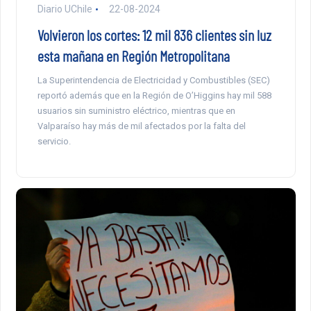
Diario UChile
22-08-2024
Volvieron los cortes: 12 mil 836 clientes sin luz
esta mañana en Región Metropolitana
La Superintendencia de Electricidad y Combustibles (SEC)
reportó además que en la Región de O’Higgins hay mil 588
usuarios sin suministro eléctrico, mientras que en
Valparaíso hay más de mil afectados por la falta del
servicio.