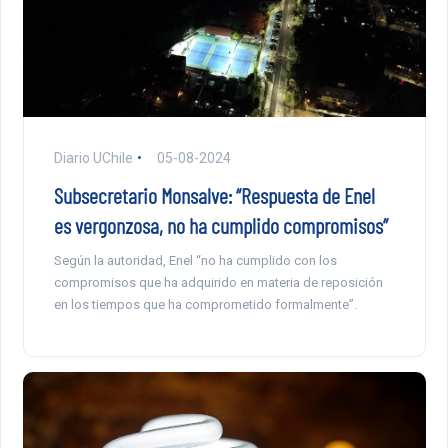
Diario UChile
05-08-2024
Subsecretario Monsalve: “Respuesta de Enel
es vergonzosa, no ha cumplido compromisos”
Según la autoridad, Enel “no ha cumplido con los
compromisos que ha adquirido en materia de reposición
en los tiempos que ha comprometido formalmente”.