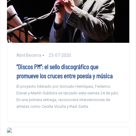
Abril Becerra
23-07-2020
“Discos PM”: el sello discográfico que
promueve los cruces entre poesía y música
El proyecto liderado por Gonzalo Henríquez, Federico
Eisner y Martín Gubbins es lanzado este viernes 24 de julio.
En una primera entrega, reconocerá intervenciones de
artistas como Cecilia Vicuña y Raúl Zurita.