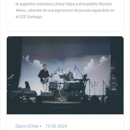
la argentino-mexicana Liliana Felipe y el brasileño Ricardo
Aleixo, además de una exposición de poesía expandida en
el CCE Santiago.
Diario UChile
13-06-2024