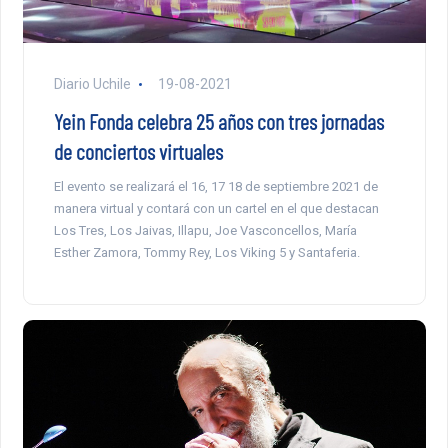
Diario Uchile
19-08-2021
Yein Fonda celebra 25 años con tres jornadas
de conciertos virtuales
El evento se realizará el 16, 17 18 de septiembre 2021 de
manera virtual y contará con un cartel en el que destacan
Los Tres, Los Jaivas, Illapu, Joe Vasconcellos, María
Esther Zamora, Tommy Rey, Los Viking 5 y Santaferia.