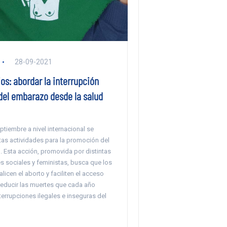
28-09-2021
ios: abordar la interrupción
del embarazo desde la salud
tiembre a nivel internacional se
ntas actividades para la promoción del
. Esta acción, promovida por distintas
s sociales y feministas, busca que los
licen el aborto y faciliten el acceso
reducir las muertes que cada año
terrupciones ilegales e inseguras del