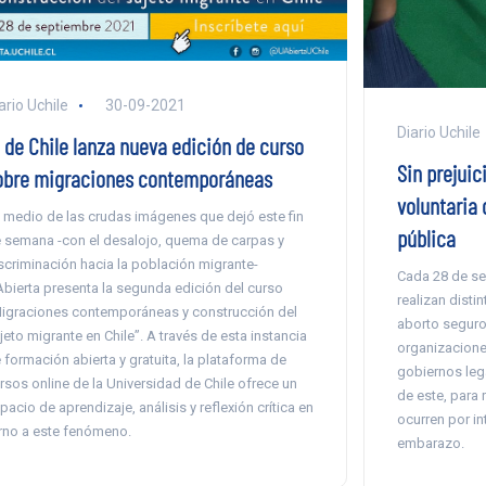
ario Uchile
30-09-2021
Diario Uchile
. de Chile lanza nueva edición de curso
Sin prejuic
obre migraciones contemporáneas
voluntaria 
 medio de las crudas imágenes que dejó este fin
pública
 semana -con el desalojo, quema de carpas y
scriminación hacia la población migrante-
Cada 28 de sep
bierta presenta la segunda edición del curso
realizan disti
igraciones contemporáneas y construcción del
aborto seguro
jeto migrante en Chile”. A través de esta instancia
organizacione
 formación abierta y gratuita, la plataforma de
gobiernos lega
rsos online de la Universidad de Chile ofrece un
de este, para 
pacio de aprendizaje, análisis y reflexión crítica en
ocurren por in
rno a este fenómeno.
embarazo.