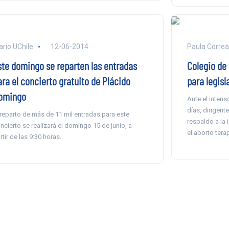
ario UChile
12-06-2014
Paula Correa
ste domingo se reparten las entradas
Colegio de
ara el concierto gratuito de Plácido
para legisl
omingo
Ante el inten
días, dirigent
 reparto de más de 11 mil entradas para este
respaldo a la 
ncierto se realizará el domingo 15 de junio, a
el aborto tera
rtir de las 9:30 horas.