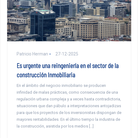
Patricio Herman
27-12-2025
Es urgente una reingeniería en el sector de la
construcción Inmobiliaria
En el ámbito del negocio inmobiliario se producen
infinidad de malas prácticas, como consecuencia de una
regulación urbana compleja y a veces hasta contradictoria,
situaciones que dan pábulo a interpretaciones antojadizas
para que los proyectos de los inversionistas dispongan de
mayores rentabilidades. En el último tiempo la industria de
la construcción, asistida por los medios […]