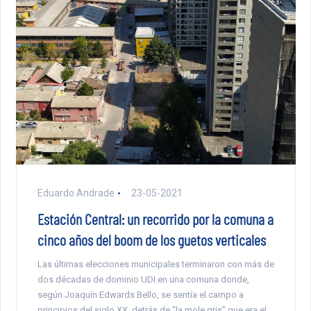
Eduardo Andrade
23-05-2021
Estación Central: un recorrido por la comuna a
cinco años del boom de los guetos verticales
Las últimas elecciones municipales terminaron con más de
dos décadas de dominio UDI en una comuna donde,
según Joaquín Edwards Bello, se sentía el campo a
principios del siglo XX, detrás de “la mole gris” que era el