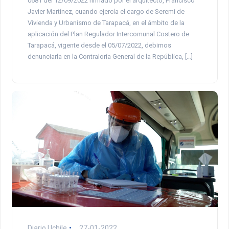
0681 del 12/09/2022 firmado por el arquitecto, Francisco
Javier Martínez, cuando ejercía el cargo de Seremi de
Vivienda y Urbanismo de Tarapacá, en el ámbito de la
aplicación del Plan Regulador Intercomunal Costero de
Tarapacá, vigente desde el 05/07/2022, debimos
denunciarla en la Contraloría General de la República, […]
Diario Uchile
27-01-2022