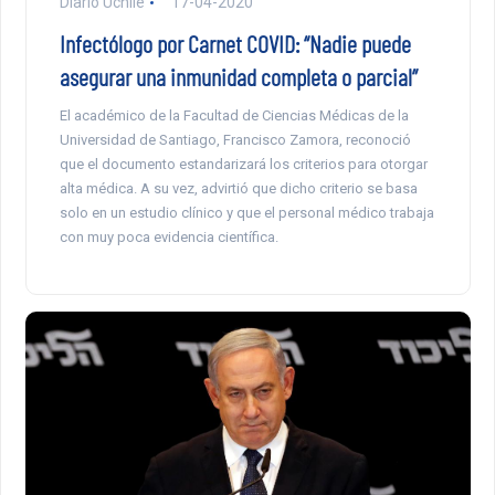
Diario Uchile
17-04-2020
Infectólogo por Carnet COVID: “Nadie puede
asegurar una inmunidad completa o parcial”
El académico de la Facultad de Ciencias Médicas de la
Universidad de Santiago, Francisco Zamora, reconoció
que el documento estandarizará los criterios para otorgar
alta médica. A su vez, advirtió que dicho criterio se basa
solo en un estudio clínico y que el personal médico trabaja
con muy poca evidencia científica.