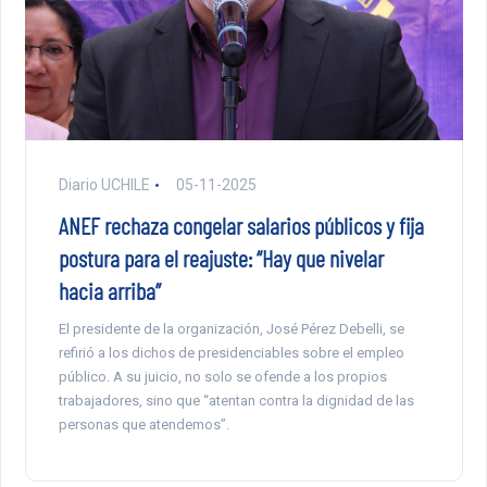
Diario UCHILE
05-11-2025
ANEF rechaza congelar salarios públicos y fija
postura para el reajuste: “Hay que nivelar
hacia arriba”
El presidente de la organización, José Pérez Debelli, se
refirió a los dichos de presidenciables sobre el empleo
público. A su juicio, no solo se ofende a los propios
trabajadores, sino que “atentan contra la dignidad de las
personas que atendemos”.