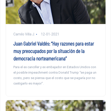
Camilo Villa J.
12-01-2021
Juan Gabriel Valdés: “Hay razones para estar
muy preocupados por la situación de la
democracia norteamericana”
Para el ex canciller y ex embajador en Estados Unidos con
el posible impeachment contra Donald Trump “se paga un
costo, pero se piensa que el costo que se pagaría por no
castigarlo es mayor”.