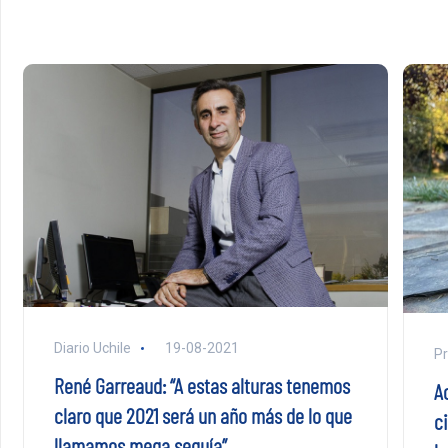
Diario Uchile
19-08-2021
Pr
René Garreaud: “A estas alturas tenemos
A
claro que 2021 será un año más de lo que
c
llamamos mega sequía”