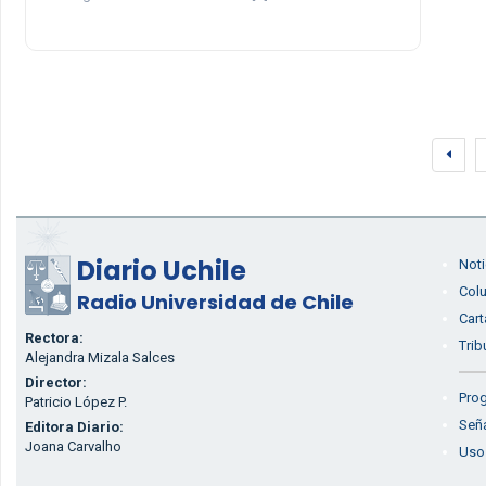
Diario Uchile
Noti
Col
Radio Universidad de Chile
Cart
Rectora:
Trib
Alejandra Mizala Salces
Director:
Prog
Patricio López P.
Seña
Editora Diario:
Joana Carvalho
Uso