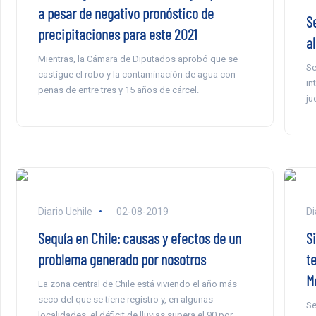
a pesar de negativo pronóstico de
S
precipitaciones para este 2021
al
Mientras, la Cámara de Diputados aprobó que se
Se
castigue el robo y la contaminación de agua con
in
penas de entre tres y 15 años de cárcel.
ju
Diario Uchile
02-08-2019
Di
Sequía en Chile: causas y efectos de un
S
problema generado por nosotros
t
M
La zona central de Chile está viviendo el año más
seco del que se tiene registro y, en algunas
Se
localidades, el déficit de lluvias supera el 90 por