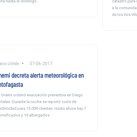
rte hasta el domingo.
catastro para 
a la comunidad
de los ríos Vi
ario Uchile
07-06-2017
nemi decreta alerta meteorológica en
ntofagasta
 Onemi ordenó evacuación preventiva en Diego
rtales. Durante la noche se reportó corte de
ectricidad para 15.000 clientes. Hasta ahora hay 7
mnificados y 19 albergados.