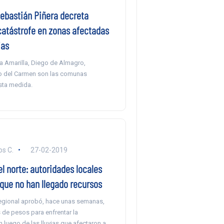
ebastián Piñera decreta
catástrofe en zonas afectadas
ias
a Amarilla, Diego de Almagro,
to del Carmen son las comunas
sta medida.
s C.
27-02-2019
el norte: autoridades locales
que no han llegado recursos
egional aprobó, hace unas semanas,
 de pesos para enfrentar la
 luego de las lluvias que afectaron a