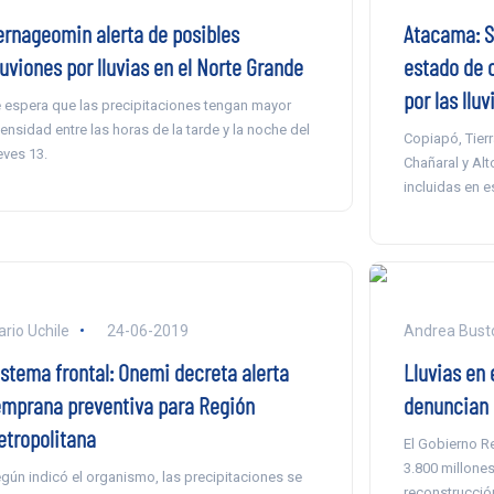
ernageomin alerta de posibles
Atacama: S
uviones por lluvias en el Norte Grande
estado de 
por las lluv
 espera que las precipitaciones tengan mayor
tensidad entre las horas de la tarde y la noche del
Copiapó, Tierr
eves 13.
Chañaral y Al
incluidas en e
ario Uchile
24-06-2019
Andrea Busto
istema frontal: Onemi decreta alerta
Lluvias en 
emprana preventiva para Región
denuncian 
etropolitana
El Gobierno R
3.800 millones
gún indicó el organismo, las precipitaciones se
reconstrucción