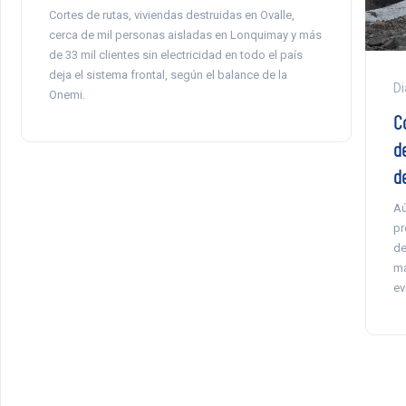
Cortes de rutas, viviendas destruidas en Ovalle,
cerca de mil personas aisladas en Lonquimay y más
de 33 mil clientes sin electricidad en todo el país
deja el sistema frontal, según el balance de la
Di
Onemi.
C
d
d
Aú
pr
de
ma
ev