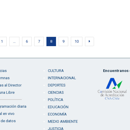
1
…
6
7
8
9
10
cias
CULTURA
Encuentranos e
umnas
INTERNACIONAL
as al Director
DEPORTES
una Libre
CIENCIAS
POLÍTICA
ramación diaria
EDUCACIÓN
l en vivo
ECONOMÍA
 de datos
MEDIO AMBIENTE
JUSTICIA