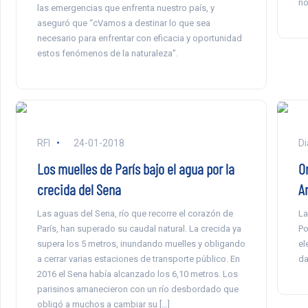
no
las emergencias que enfrenta nuestro país, y
aseguró que “cVamos a destinar lo que sea
necesario para enfrentar con eficacia y oportunidad
estos fenómenos de la naturaleza”.
RFI
24-01-2018
Di
Los muelles de París bajo el agua por la
O
crecida del Sena
A
Las aguas del Sena, río que recorre el corazón de
La
París, han superado su caudal natural. La crecida ya
Po
supera los 5 metros, inundando muelles y obligando
el
a cerrar varias estaciones de transporte público. En
da
2016 el Sena había alcanzado los 6,10 metros. Los
parisinos amanecieron con un río desbordado que
obligó a muchos a cambiar su […]