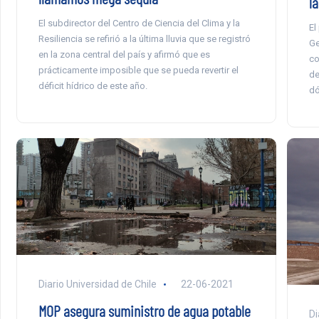
l
El subdirector del Centro de Ciencia del Clima y la
El
Resiliencia se refirió a la última lluvia que se registró
Ge
en la zona central del país y afirmó que es
co
prácticamente imposible que se pueda revertir el
de
déficit hídrico de este año.
dó
Diario Universidad de Chile
22-06-2021
MOP asegura suministro de agua potable
Di