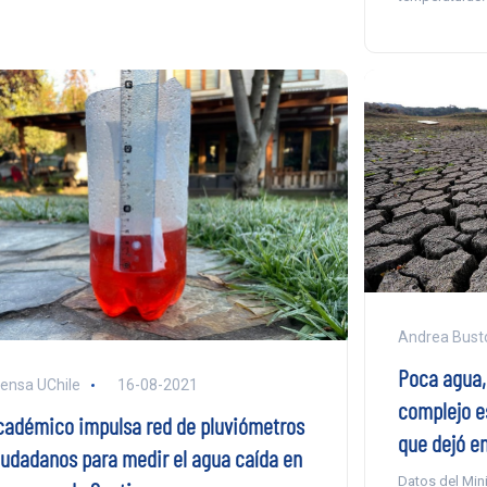
Andrea Busto
Poca agua, 
ensa UChile
16-08-2021
complejo e
cadémico impulsa red de pluviómetros
que dejó en
iudadanos para medir el agua caída en
Datos del Mini