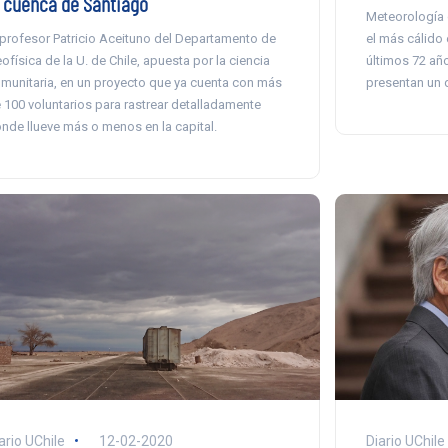
a cuenca de Santiago
Meteorología 
el más cálido 
 profesor Patricio Aceituno del Departamento de
últimos 72 año
ofísica de la U. de Chile, apuesta por la ciencia
presentan un d
munitaria, en un proyecto que ya cuenta con más
 100 voluntarios para rastrear detalladamente
nde llueve más o menos en la capital.
ario UChile
12-02-2020
Diario UChile