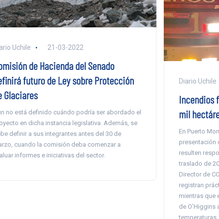
ario Uchile
21-03-2022
omisión de Hacienda del Senado
efinirá futuro de Ley sobre Protección
Diario Uchile
e Glaciares
Incendios 
mil hectáre
n no está definido cuándo podría ser abordado el
oyecto en dicha instancia legislativa. Además, se
En Puerto Mon
be definir a sus integrantes antes del 30 de
presentación 
rzo, cuando la comisión deba comenzar a
resulten respo
aluar informes e iniciativas del sector.
traslado de 20
Director de C
registran prác
mientras que e
de O’Higgins 
temperaturas.