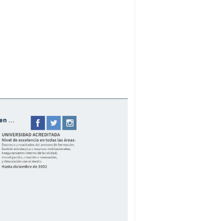
n ...