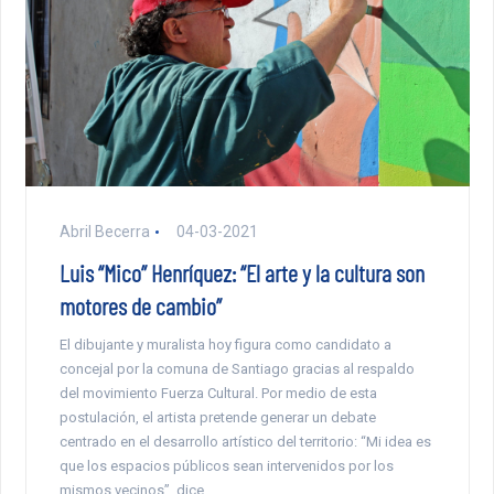
Abril Becerra
04-03-2021
Luis “Mico” Henríquez: “El arte y la cultura son
motores de cambio”
El dibujante y muralista hoy figura como candidato a
concejal por la comuna de Santiago gracias al respaldo
del movimiento Fuerza Cultural. Por medio de esta
postulación, el artista pretende generar un debate
centrado en el desarrollo artístico del territorio: “Mi idea es
que los espacios públicos sean intervenidos por los
mismos vecinos”, dice.