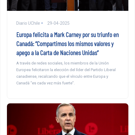
Diario UChile
29-04-2025
Europa felicita a Mark Carney por su triunfo en
Canadá: “Compartimos los mismos valores y
apego a la Carta de Naciones Unidas”
A través de redes sociales, los miembros de la Unión
Europea felicitaron la elección del líder del Partido Liberal
canadiense, recalcando que el vínculo entre Europa y
Canadá “es cada vez más fuerte”.