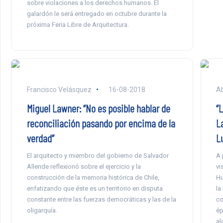
sobre violaciones a los derechos humanos. El
galardón le será entregado en octubre durante la
próxima Feria Libre de Arquitectura.
Francisco Velásquez
16-08-2018
Ab
Miguel Lawner: “No es posible hablar de
“
reconciliación pasando por encima de la
L
verdad”
L
El arquitecto y miembro del gobierno de Salvador
A 
Allende reflexionó sobre el ejercicio y la
vi
construcción de la memoria histórica de Chile,
Hu
enfatizando que éste es un territorio en disputa
la
constante entre las fuerzas democráticas y las de la
co
oligarquía.
ép
al