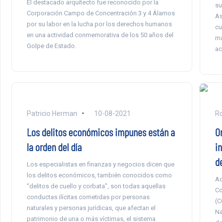
El destacado arquitecto fue reconocido por la
su
Corporación Campo de Concentración 3 y 4 Álamos
As
por su labor en la lucha por los derechos humanos
cu
en una actividad conmemorativa de los 50 años del
ma
Golpe de Estado.
ac
Patricio Herman
10-08-2021
Ro
Los delitos económicos impunes están a
O
la orden del día
in
d
Los especialistas en finanzas y negocios dicen que
los delitos económicos, también conocidos como
Ad
“delitos de cuello y corbata”, son todas aquellas
Co
conductas ilícitas cometidas por personas
(C
naturales y personas jurídicas, que afectan el
Na
patrimonio de una o más víctimas, el sistema