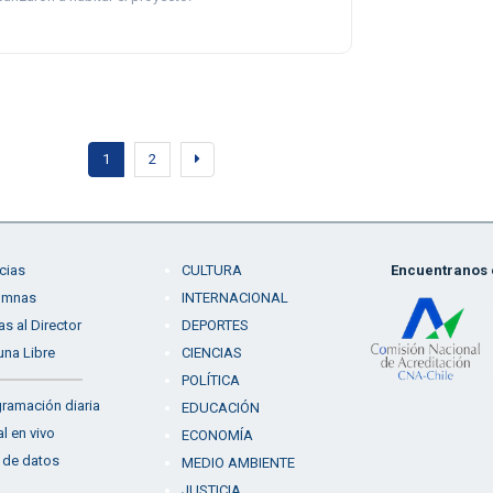
1
2
cias
CULTURA
Encuentranos e
umnas
INTERNACIONAL
as al Director
DEPORTES
una Libre
CIENCIAS
POLÍTICA
ramación diaria
EDUCACIÓN
l en vivo
ECONOMÍA
 de datos
MEDIO AMBIENTE
JUSTICIA