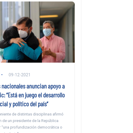
09-12-2021
 nacionales anuncian apoyo a
ic: “Está en juego el desarrollo
cial y político del país”
niente de distintas disciplinas afirmó
n de un presidente de la República
r “una profundización democrática o