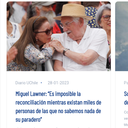
Diario UChile
28-01-2023
Pa
Miguel Lawner: “Es imposible la
So
reconciliación mientras existan miles de
d
personas de las que no sabemos nada de
Co
su paradero”
ve
ti