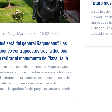
futuro mus
La edificación
Unidad Popula
ingresos se tr
Santiago. Sin 
pobladores fu
milo Vega Martinez
10-02-2025
Qué será del general Baquedano? Las
isiones contrapuestas tras la decisión
e retirar el monumento de Plaza Italia
 Premio Nacional de Arquitectura, Miguel Lawner,
estionó el argumento sobre la relevancia histórica
l uniformado. Mientras, el académico U. de Chile,
berto Texido, llamó a respetar lo acordado
rante la aprobación del proyecto Nueva Alameda.