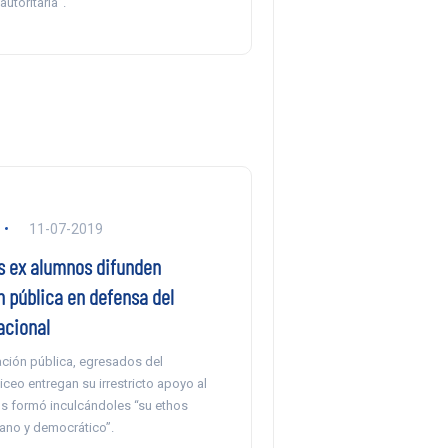
utoritaria”.
11-07-2019
 ex alumnos difunden
n pública en defensa del
acional
ación pública, egresados del
ceo entregan su irrestricto apoyo al
os formó inculcándoles “su ethos
cano y democrático”.