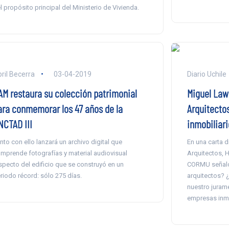
l propósito principal del Ministerio de Vivienda.
ril Becerra
03-04-2019
Diario Uchile
AM restaura su colección patrimonial
Miguel Lawn
ara conmemorar los 47 años de la
Arquitecto
NCTAD III
inmobiliari
nto con ello lanzará un archivo digital que
En una carta d
mprende fotografías y material audiovisual
Arquitectos, H
specto del edificio que se construyó en un
CORMU señaló:
riodo récord: sólo 275 días.
arquitectos? 
nuestro juram
empresas inmo