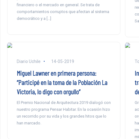
de
financiero o el mercado en general. Se trata de
re
comportamientos corruptos que afectan al sistema
co
democrático y a […]
Sa
Diario Uchile
14-05-2019
To
Miguel Lawner en primera persona:
I
“Participé en la toma de la Población La
tr
Victoria, lo digo con orgullo”
d
El Premio Nacional de Arquitectura 2019 dialogó con
Gr
nuestro programa Pensar Habitar. En la ocasión hizo
ac
un recorrido por su vida y los grandes hitos que lo
or
han marcado.
ha
im
mi