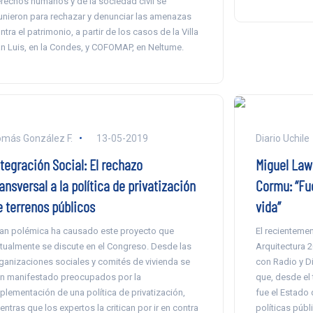
rechos humanos y de la sociedad civil se
unieron para rechazar y denunciar las amenazas
ntra el patrimonio, a partir de los casos de la Villa
n Luis, en la Condes, y COFOMAP, en Neltume.
más González F.
13-05-2019
Diario Uchile
ntegración Social: El rechazo
Miguel Law
ansversal a la política de privatización
Cormu: “Fu
e terrenos públicos
vida”
an polémica ha causado este proyecto que
El recienteme
tualmente se discute en el Congreso. Desde las
Arquitectura 
ganizaciones sociales y comités de vivienda se
con Radio y Di
n manifestado preocupados por la
que, desde el 
plementación de una política de privatización,
fue el Estado
entras que los expertos la critican por ir en contra
políticas públ