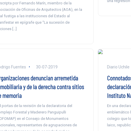
una regresión a
scripta por Fernando Marín, miembro de la
ociación de Oficinas de Arquitectos (AOA), en la
al fustiga a las instituciones del Estado al
nifestar en epígrafe que “La sucesión de
ciones […]
drigo Fuentes
30-07-2019
Diario Uchile
rganizaciones denuncian arremetida
Connotados
mobiliaria y de la derecha contra sitios
declaració
e memoria
Instituto N
 portas de la revisión de la declaratoria del
En una declar
mplejo Forestal y Maderero Panguipulli
emblemático li
OFOMAP) en el Consejo de Monumentos
colegio que l
cionales, representantes de agrupaciones de
laico, republi