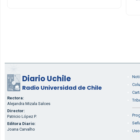
Diario Uchile
Noti
Col
Radio Universidad de Chile
Cart
Rectora:
Trib
Alejandra Mizala Salces
Director:
Prog
Patricio López P.
Seña
Editora Diario:
Joana Carvalho
Uso