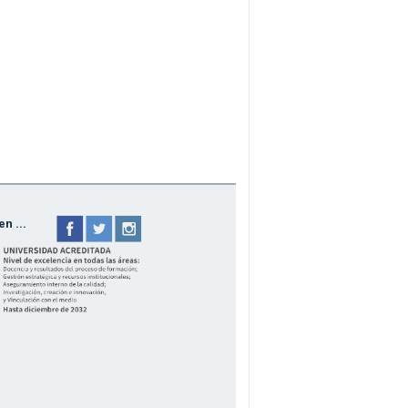
n ...