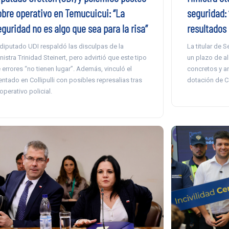
obre operativo en Temucuicui: “La
seguridad: 
guridad no es algo que sea para la risa”
resultados
 diputado UDI respaldó las disculpas de la
La titular de 
nistra Trinidad Steinert, pero advirtió que este tipo
un plazo de a
 errores “no tienen lugar”. Además, vinculó el
concretos y an
entado en Collipulli con posibles represalias tras
dotación de C
 operativo policial.