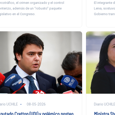
rcotráfico, el crimen organizado y el control
El integrante 
onterizo, además de un “robusto” paquete
Leiva, sostuv
gislativo en el Congreso.
Gobierno tran
ario UCHILE
08-05-2026
Diario UCHIL
iputado Cretton (UDI) y polémico posteo
Ministra St