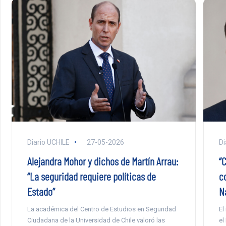
Diario UCHILE
27-05-2026
Di
Alejandra Mohor y dichos de Martín Arrau:
“
“La seguridad requiere políticas de
c
Estado”
N
La académica del Centro de Estudios en Seguridad
El
Ciudadana de la Universidad de Chile valoró las
el