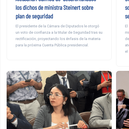
los dichos de ministra Steinert sobre
s
plan de seguridad
se
El presidente de la Cámara de Diputados le otorgó
El
un voto de confianza a la titular de Seguridad tras su
mi
rectificación, proyectando los énfasis de la materia
de
para la próxima Cuenta Pública presidencial.
at
el