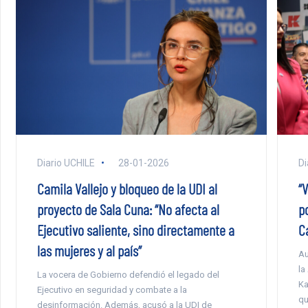
Diario UCHILE
28-01-2026
Di
Camila Vallejo y bloqueo de la UDI al
“
proyecto de Sala Cuna: “No afecta al
p
Ejecutivo saliente, sino directamente a
C
las mujeres y al país”
Au
la
La vocera de Gobierno defendió el legado del
Ka
Ejecutivo en seguridad y combate a la
qu
desinformación. Además, acusó a la UDI de