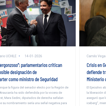
ario UCHILE
14-01-2026
Camilo Vega
Vergonzoso”: parlamentarios critican
Crisis en 
osible designación de
defiende t
arter como ministro de Seguridad
Ministerio 
nque la figura del senador electo por la Región de
El Ejecutivo a
 Araucanía ha sido defendida por la vocera de
la liberación 
st, Mara Sedini, diputados de derecha señalan
aseguró que l
e su nombramiento sería una señal negativa para
iceberg”, mien