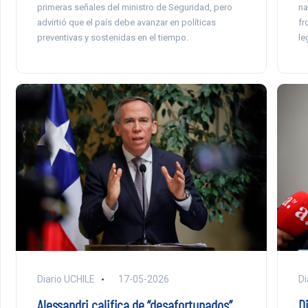
primeras señales del ministro de Seguridad, pero
na
advirtió que el país debe avanzar en políticas
fr
preventivas y sostenidas en el tiempo.
le
Diario UCHILE
17-05-2026
Di
Alessandri califica de “desafortunados”
D