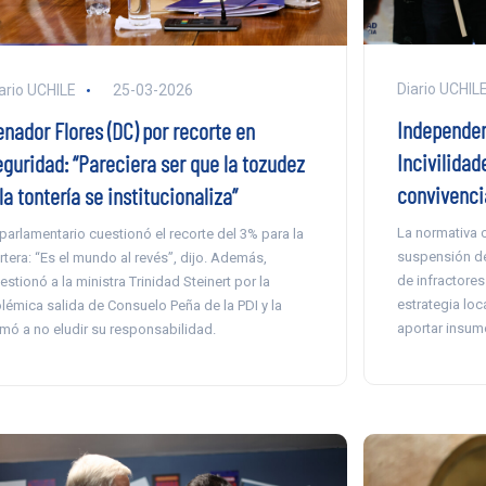
Diario UCHIL
ario UCHILE
25-03-2026
Independen
enador Flores (DC) por recorte en
Incivilidad
eguridad: “Pareciera ser que la tozudez
convivenci
la tontería se institucionaliza”
La normativa 
 parlamentario cuestionó el recorte del 3% para la
suspensión de
rtera: “Es el mundo al revés”, dijo. Además,
de infractores
estionó a la ministra Trinidad Steinert por la
estrategia loc
lémica salida de Consuelo Peña de la PDI y la
aportar insumo
amó a no eludir su responsabilidad.