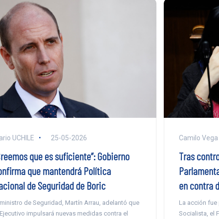
ario UCHILE
25-05-2026
Camilo Vega
Creemos que es suficiente”: Gobierno
Tras contro
onfirma que mantendrá Política
Parlamenta
acional de Seguridad de Boric
en contra d
 ministro de Seguridad, Martín Arrau, adelantó que
La acción fue
 Ejecutivo impulsará nuevas medidas contra el
Socialista, el 