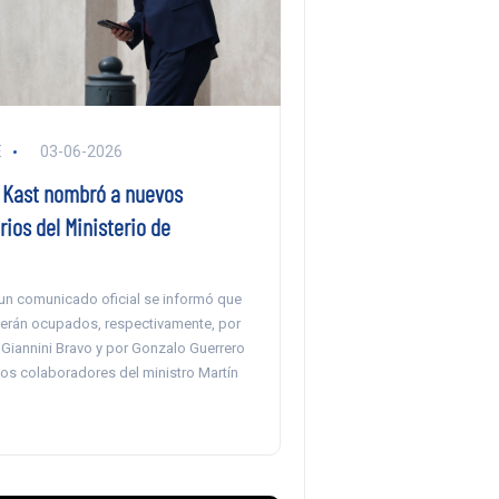
E
03-06-2026
 Kast nombró a nuevos
ios del Ministerio de
un comunicado oficial se informó que
erán ocupados, respectivamente, por
r Giannini Bravo y por Gonzalo Guerrero
vos colaboradores del ministro Martín