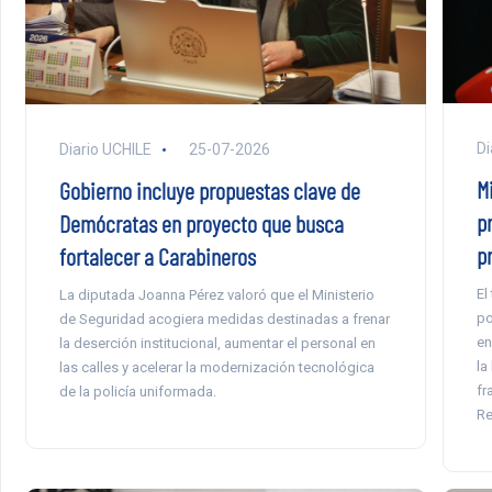
Di
Diario UCHILE
25-07-2026
M
Gobierno incluye propuestas clave de
pr
Demócratas en proyecto que busca
p
fortalecer a Carabineros
El
La diputada Joanna Pérez valoró que el Ministerio
po
de Seguridad acogiera medidas destinadas a frenar
en
la deserción institucional, aumentar el personal en
la
las calles y acelerar la modernización tecnológica
fr
de la policía uniformada.
Re