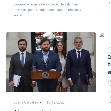
la
bloquear el avance del proyecto de Sala Cuna
Universal, pese a contar con respaldo técnico y
social.
Di
C
M
e
La
“i
Op
re
pa
Joana Carvalho
16-12-2025