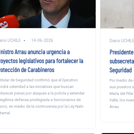
ario UCHILE
14-06-2026
Diario UCHIL
inistro Arrau anuncia urgencia a
Presidente
oyectos legislativos para fortalecer la
subsecretar
rotección de Carabineros
Seguridad
 titular de Seguridad confirmó que el Ejecutivo
Por medio de 
ndrá celeridad a las iniciativas que buscan
sus puestos s
durecer penas por ataques a la policía y extender
María del Pila
 legítima defensa privilegiada a funcionarios de
Valle, los nue
anco, en medio de la controversia por la Ley Naín-
Arrau.
tamal.