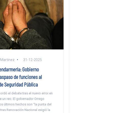
 Martinez
31-12-2025
Gendarmería: Gobierno
raspaso de funciones al
de Seguridad Pública
bordó el debate tras el nuevo error en
de un reo. El gobernador Orrego
os últimos hechos son “la punta del
tras Renovación Nacional exigió la