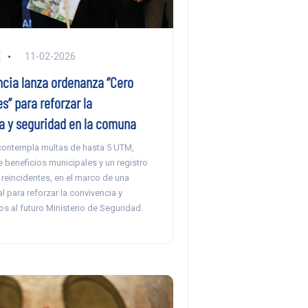
E
11-02-2026
cia lanza ordenanza “Cero
es” para reforzar la
a y seguridad en la comuna
contempla multas de hasta 5 UTM,
 beneficios municipales y un registro
 reincidentes, en el marco de una
al para reforzar la convivencia y
s al futuro Ministerio de Seguridad.