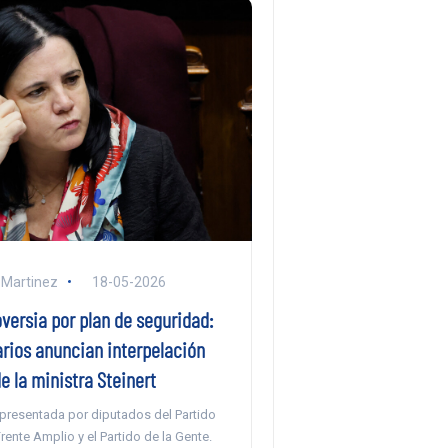
 Martinez
18-05-2026
versia por plan de seguridad:
rios anuncian interpelación
e la ministra Steinert
 presentada por diputados del Partido
Frente Amplio y el Partido de la Gente.