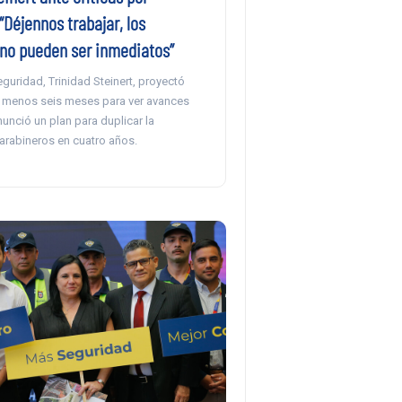
“Déjennos trabajar, los
 no pueden ser inmediatos”
Seguridad, Trinidad Steinert, proyectó
l menos seis meses para ver avances
unció un plan para duplicar la
arabineros en cuatro años.