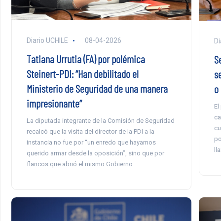
Diario UCHILE
08-04-2026
Di
Tatiana Urrutia (FA) por polémica
S
Steinert-PDI: “Han debilitado el
s
Ministerio de Seguridad de una manera
o 
impresionante”
El
ca
La diputada integrante de la Comisión de Seguridad
cu
recalcó que la visita del director de la PDI a la
po
instancia no fue por “un enredo que hayamos
ll
querido armar desde la oposición”, sino que por
flancos que abrió el mismo Gobierno.