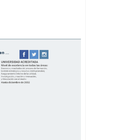
n ...