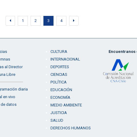
1
2
3
4
cias
CULTURA
Encuentranos e
umnas
INTERNACIONAL
as al Director
DEPORTES
una Libre
CIENCIAS
POLÍTICA
ramación diaria
EDUCACIÓN
l en vivo
ECONOMÍA
 de datos
MEDIO AMBIENTE
JUSTICIA
SALUD
DERECHOS HUMANOS