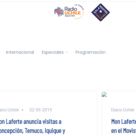
Internacional
Especiales
Programación
ario Uchile
02-05-2019
Diario Uchile
on Laferte anuncia visitas a
Mon Lafert
oncepción, Temuco, Iquique y
en el Movis