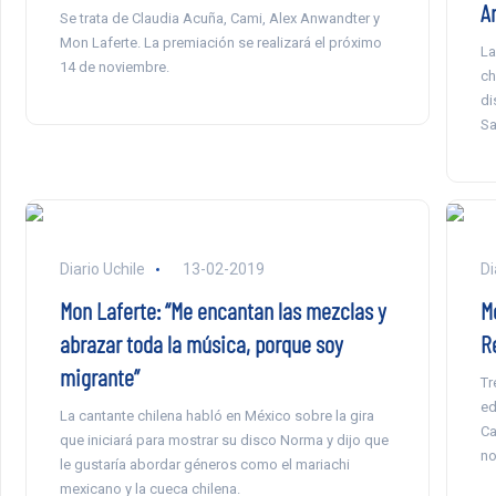
A
Se trata de Claudia Acuña, Cami, Alex Anwandter y
Mon Laferte. La premiación se realizará el próximo
La
14 de noviembre.
ch
di
Sa
Diario Uchile
13-02-2019
Di
Mon Laferte: “Me encantan las mezclas y
M
abrazar toda la música, porque soy
R
migrante”
Tr
ed
La cantante chilena habló en México sobre la gira
Ca
que iniciará para mostrar su disco Norma y dijo que
no
le gustaría abordar géneros como el mariachi
mexicano y la cueca chilena.