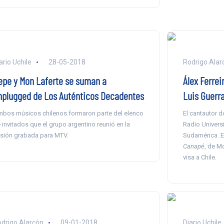
ario Uchile
28-05-2018
Rodrigo Alarc
epe y Mon Laferte se suman a
Álex Ferrei
nplugged de Los Auténticos Decadentes
Luis Guerr
bos músicos chilenos formaron parte del elenco
El cantautor d
 invitados que el grupo argentino reunió en la
Radio Universi
sión grabada para MTV.
Sudamérica. En
Canapé
, de Mo
visa a Chile.
drigo Alarcón
09-01-2018
Diario Uchile