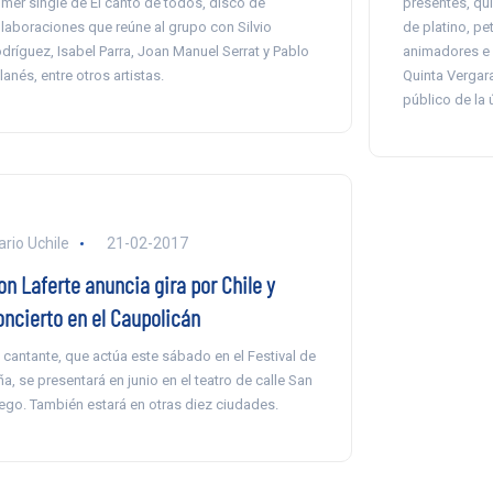
imer single de El canto de todos, disco de
presentes, qui
laboraciones que reúne al grupo con Silvio
de platino, pe
dríguez, Isabel Parra, Joan Manuel Serrat y Pablo
animadores e 
lanés, entre otros artistas.
Quinta Vergara
público de la 
ario Uchile
21-02-2017
on Laferte anuncia gira por Chile y
oncierto en el Caupolicán
 cantante, que actúa este sábado en el Festival de
ña, se presentará en junio en el teatro de calle San
ego. También estará en otras diez ciudades.