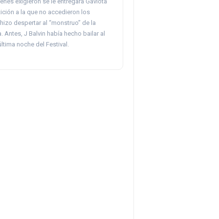
enes exigieron se le entregara Gaviota
tición a la que no accedieron los
hizo despertar al “monstruo” de la
. Antes, J Balvin había hecho bailar al
última noche del Festival.