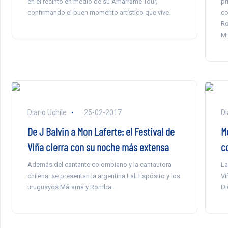
en el recinto en medio de su Amárrame Tour,
pr
confirmando el buen momento artístico que vive.
co
Ro
Mi
Diario Uchile
25-02-2017
Di
De J Balvin a Mon Laferte: el Festival de
M
Viña cierra con su noche más extensa
c
Además del cantante colombiano y la cantautora
La
chilena, se presentan la argentina Lali Espósito y los
Vi
uruguayos Márama y Rombai.
Di