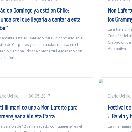
lácido Domingo ya está en Chile:
Mon Lafert
unca creí que llegaría a cantar a esta
los Grammy
dad”
La artista chi
Canción del a
 cantante está en Santiago para un concierto en el
Grabación del
atro de Corpartes y una actuación masiva en el
Alternativa.
tadio Nacional, donde compartirá escenario con
n Laferte.
ario Uchile
30-05-2017
Diario Uchile
ti Illimani se une a Mon Laferte para
Festival de
omenajear a Violeta Parra
J Balvin y 
a versión de “Qué he sacado con quererte” es el
La viñamarina