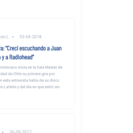
ón L.
03-04-2018
ra: “Crecí escuchando a Juan
a y a Radiohead”
ominicano inicia en la Sala Master de
dad de Chile su primera gira por
 esta entrevista habla de su disco
n Laferte y del día en que entró sin
26-09-2017