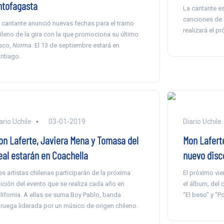
ntofagasta
La cantante e
canciones de
 cantante anunció nuevas fechas para el tramo
realizará el p
ileno de la gira con la que promociona su último
sco,
Norma
. El 13 de septiembre estará en
ntiago.
ario Uchile
03-01-2019
Diario Uchile
on Laferte, Javiera Mena y Tomasa del
Mon Laferte
eal estarán en Coachella
nuevo disc
es artistas chilenas participarán de la próxima
El próximo vi
ición del evento que se realiza cada año en
el álbum, del 
lifornia. A ellas se suma Boy Pablo, banda
“El beso” y “P
ruega liderada por un músico de origen chileno.