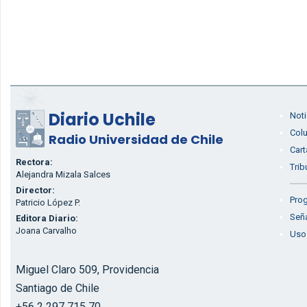
Diario Uchile
Noti
Col
Radio Universidad de Chile
Cart
Rectora:
Trib
Alejandra Mizala Salces
Director:
Prog
Patricio López P.
Seña
Editora Diario:
Joana Carvalho
Uso
Miguel Claro 509, Providencia
Santiago de Chile
+56 2 297 715 70