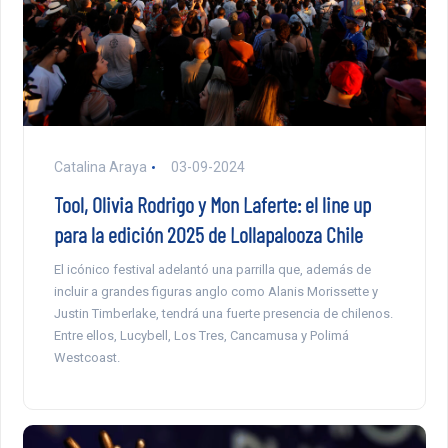
Catalina Araya
03-09-2024
Tool, Olivia Rodrigo y Mon Laferte: el line up
para la edición 2025 de Lollapalooza Chile
El icónico festival adelantó una parrilla que, además de
incluir a grandes figuras anglo como Alanis Morissette y
Justin Timberlake, tendrá una fuerte presencia de chilenos.
Entre ellos, Lucybell, Los Tres, Cancamusa y Polimá
Westcoast.