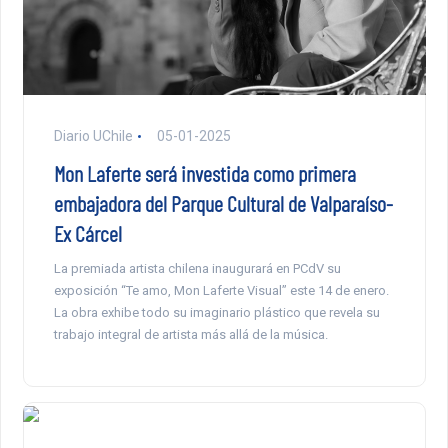
Diario UChile
05-01-2025
Mon Laferte será investida como primera
embajadora del Parque Cultural de Valparaíso-
Ex Cárcel
La premiada artista chilena inaugurará en PCdV su
exposición “Te amo, Mon Laferte Visual” este 14 de enero.
La obra exhibe todo su imaginario plástico que revela su
trabajo integral de artista más allá de la música.