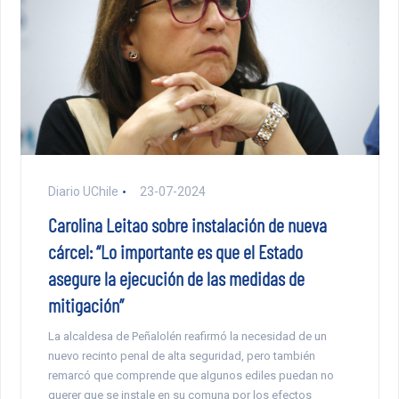
Diario UChile
23-07-2024
Carolina Leitao sobre instalación de nueva
cárcel: “Lo importante es que el Estado
asegure la ejecución de las medidas de
mitigación”
La alcaldesa de Peñalolén reafirmó la necesidad de un
nuevo recinto penal de alta seguridad, pero también
remarcó que comprende que algunos ediles puedan no
querer que se instale en su comuna por los efectos