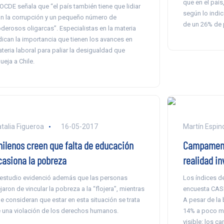
que en el paí
 OCDE señala que “el país también tiene que lidiar
según lo indic
n la corrupción y un pequeño número de
de un 26% de p
derosos oligarcas”. Especialistas en la materia
dican la importancia que tienen los avances en
teria laboral para paliar la desigualdad que
ueja a Chile.
talia Figueroa
16-05-2017
Martín Espin
hilenos creen que falta de educación
Campamento
casiona la pobreza
realidad in
 estudio evidenció además que las personas
Los índices d
jaron de vincular la pobreza a la “flojera”, mientras
encuesta CAS
e consideran que estar en esta situación se trata
A pesar de la 
 una violación de los derechos humanos.
14% a poco má
visible: los 