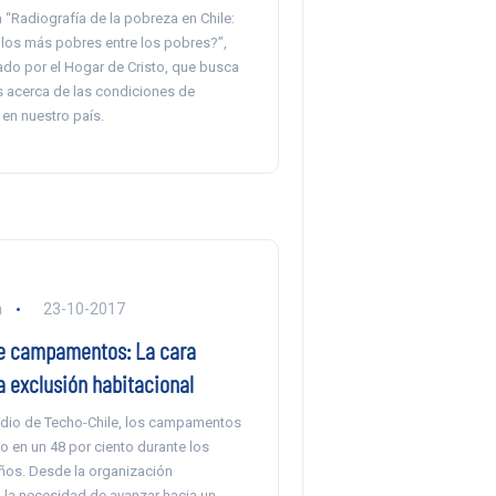
la “Radiografía de la pobreza en Chile:
los más pobres entre los pobres?”,
zado por el Hogar de Cristo, que busca
s acerca de las condiciones de
 en nuestro país.
a
23-10-2017
e campamentos: La cara
la exclusión habitacional
dio de Techo-Chile, los campamentos
 en un 48 por ciento durante los
años. Desde la organización
n la necesidad de avanzar hacia un