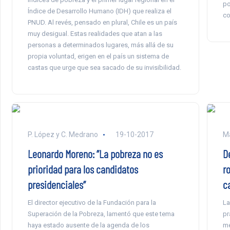
po
Índice de Desarrollo Humano (IDH) que realiza el
co
PNUD. Al revés, pensado en plural, Chile es un país
muy desigual. Estas realidades que atan a las
personas a determinados lugares, más allá de su
propia voluntad, erigen en el país un sistema de
castas que urge que sea sacado de su invisibilidad.
P. López y C. Medrano
19-10-2017
Ma
Leonardo Moreno: ”La pobreza no es
D
prioridad para los candidatos
ro
presidenciales”
c
El director ejecutivo de la Fundación para la
La
Superación de la Pobreza, lamentó que este tema
pr
haya estado ausente de la agenda de los
me