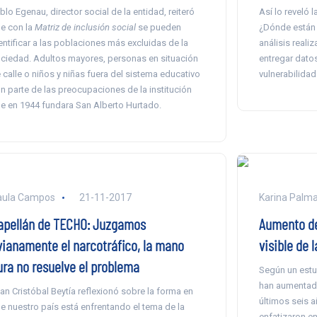
blo Egenau, director social de la entidad, reiteró
Así lo reveló 
e con la
Matriz de inclusión social
se pueden
¿Dónde están 
entificar a las poblaciones más excluidas de la
análisis reali
ciedad. Adultos mayores, personas en situación
entregar dato
 calle o niños y niñas fuera del sistema educativo
vulnerabilidad
n parte de las preocupaciones de la institución
e en 1944 fundara San Alberto Hurtado.
aula Campos
21-11-2017
Karina Palm
apellán de TECHO: Juzgamos
Aumento d
ivianamente el narcotráfico, la mano
visible de 
ura no resuelve el problema
Según un estu
han aumentado
an Cristóbal Beytía reflexionó sobre la forma en
últimos seis 
e nuestro país está enfrentando el tema de la
enfatizaron e