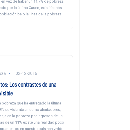
s, en vez de haber un 11,7% de pobreza
ado por la última Casen, existiría más
oblación bajo la línea de la pobreza.
oza
02-12-2016
s: Los contrastes de una
visible
e pobreza que ha entregado la última
EN se vislumbran como alentadores,
baja en la pobreza por ingresos de un
s de un 11% existe una realidad poco
campamentos en nuestro país han vivido