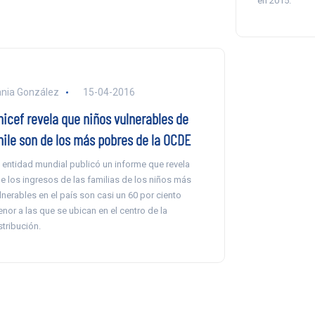
en 2015.
nia González
15-04-2016
nicef revela que niños vulnerables de
hile son de los más pobres de la OCDE
 entidad mundial publicó un informe que revela
e los ingresos de las familias de los niños más
lnerables en el país son casi un 60 por ciento
nor a las que se ubican en el centro de la
stribución.