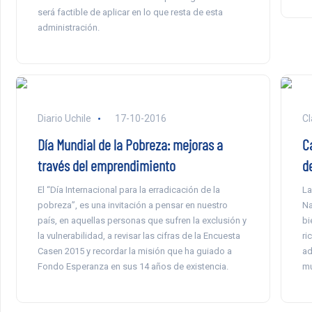
será factible de aplicar en lo que resta de esta
administración.
Diario Uchile
17-10-2016
Cl
Día Mundial de la Pobreza: mejoras a
C
través del emprendimiento
d
El “Día Internacional para la erradicación de la
La
pobreza”, es una invitación a pensar en nuestro
Na
país, en aquellas personas que sufren la exclusión y
bi
la vulnerabilidad, a revisar las cifras de la Encuesta
ri
Casen 2015 y recordar la misión que ha guiado a
ad
Fondo Esperanza en sus 14 años de existencia.
mu