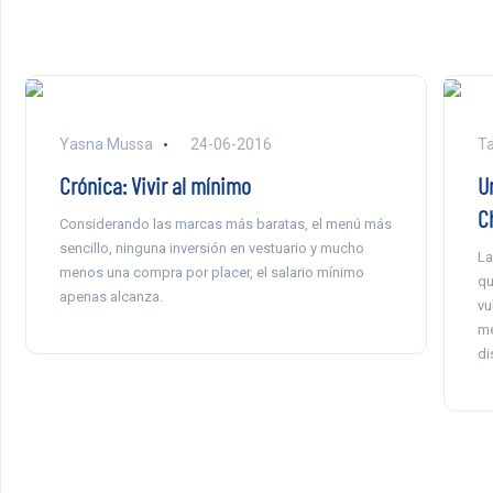
Yasna Mussa
24-06-2016
Ta
Crónica: Vivir al mínimo
U
C
Considerando las marcas más baratas, el menú más
sencillo, ninguna inversión en vestuario y mucho
La
menos una compra por placer, el salario mínimo
qu
apenas alcanza.
vu
me
di