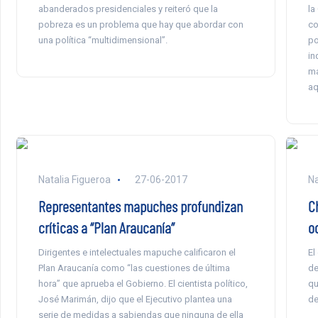
abanderados presidenciales y reiteró que la
la
pobreza es un problema que hay que abordar con
co
una política “multidimensional”.
po
in
ma
aq
Natalia Figueroa
27-06-2017
Na
Representantes mapuches profundizan
C
críticas a “Plan Araucanía”
o
Dirigentes e intelectuales mapuche calificaron el
El
Plan Araucanía como “las cuestiones de última
de
hora” que aprueba el Gobierno. El cientista político,
qu
José Marimán, dijo que el Ejecutivo plantea una
de
serie de medidas a sabiendas que ninguna de ella