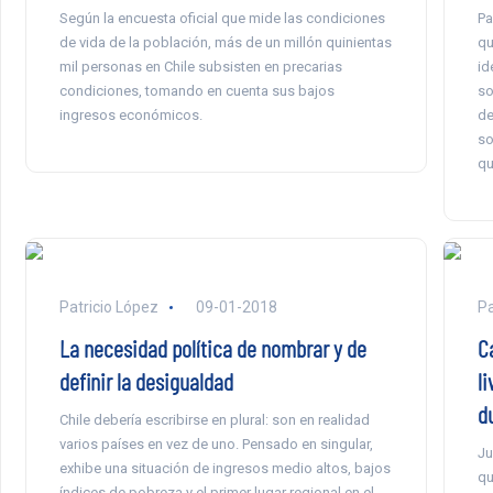
Según la encuesta oficial que mide las condiciones
Pa
de vida de la población, más de un millón quinientas
qu
mil personas en Chile subsisten en precarias
id
condiciones, tomando en cuenta sus bajos
so
ingresos económicos.
de
so
qu
Patricio López
09-01-2018
P
La necesidad política de nombrar y de
C
definir la desigualdad
l
d
Chile debería escribirse en plural: son en realidad
varios países en vez de uno. Pensado en singular,
Ju
exhibe una situación de ingresos medio altos, bajos
qu
índices de pobreza y el primer lugar regional en el