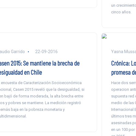
un crecimiento
cinco años.
audio Garrido
22-09-2016
Yasna Muss
asen 2015: Se mantiene la brecha de
Crónica: Lo
esigualdad en Chile
promesa d
 encuesta de Caracterización Socioeconómica
Hace dos sem
cional, Casen 2015 reveló que la desigualdad, si
operacion ant
en bajó de forma moderada, la alta brecha entre
supuesta red q
cos y pobres se mantiene. La medición registró
medio de las 
emás baja en la pobreza monetaria y
Internacional 
ltidimensional.
últimos tres 
asesinadas po
en un 100 por 