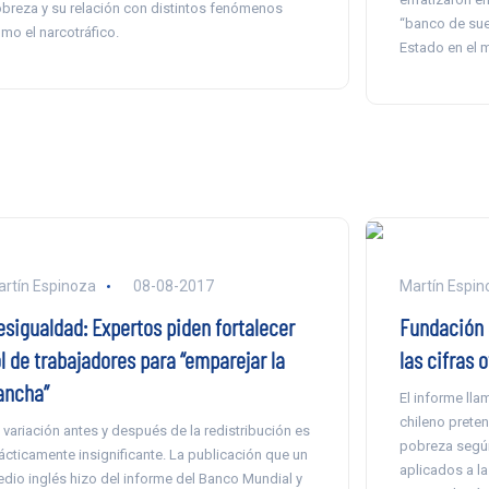
breza y su relación con distintos fenómenos
“banco de sue
mo el narcotráfico.
Estado en el m
rtín Espinoza
08-08-2017
Martín Espin
esigualdad: Expertos piden fortalecer
Fundación 
l de trabajadores para “emparejar la
las cifras o
ancha”
El informe ll
chileno preten
 variación antes y después de la redistribución es
pobreza según
ácticamente insignificante. La publicación que un
aplicados a la
dio inglés hizo del informe del Banco Mundial y