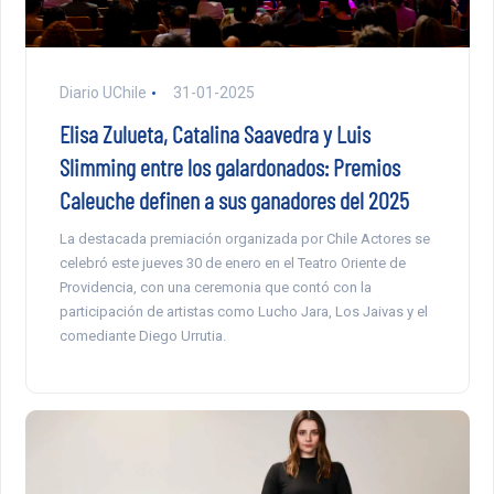
Diario UChile
31-01-2025
Elisa Zulueta, Catalina Saavedra y Luis
Slimming entre los galardonados: Premios
Caleuche definen a sus ganadores del 2025
La destacada premiación organizada por Chile Actores se
celebró este jueves 30 de enero en el Teatro Oriente de
Providencia, con una ceremonia que contó con la
participación de artistas como Lucho Jara, Los Jaivas y el
comediante Diego Urrutia.