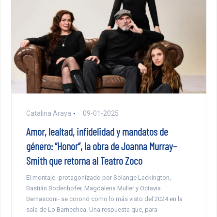
Catalina Araya
09-01-2025
Amor, lealtad, infidelidad y mandatos de
género: “Honor”, la obra de Joanna Murray–
Smith que retorna al Teatro Zoco
El montaje -protagonizado por Solange Lackington,
Bastián Bodenhofer, Magdalena Muller y Octavia
Bernasconi- se coronó como lo más visto del 2024 en la
sala de Lo Barnechea. Una respuesta que, para