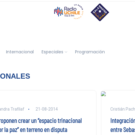
Internacional
Especiales
Programación
IONALES
ndra Trafilaf
21-08-2014
Cristián Pac
roponen crear un “espacio trinacional
Integración
r la paz” en terreno en disputa
entre Sebas