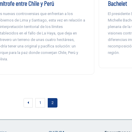
mítrofe entre Chile y Perú
Bachelet
s nuevas controversias que enfrentan a los
El presidente 
biernos de Lima y Santiago, esta vez en relación a
Michelle Bache
 interpretación territorial de los límites
plenaria de la
tablecidos en el fallo de La Haya, que deja en
visiones cont
trevero un terreno de unas cuatro hectáreas,
diferencias i
dría tener una original y pacífica solución: un
recomposición 
rque para la paz donde converjan Chile, Perú y
región.
livia.
1
2