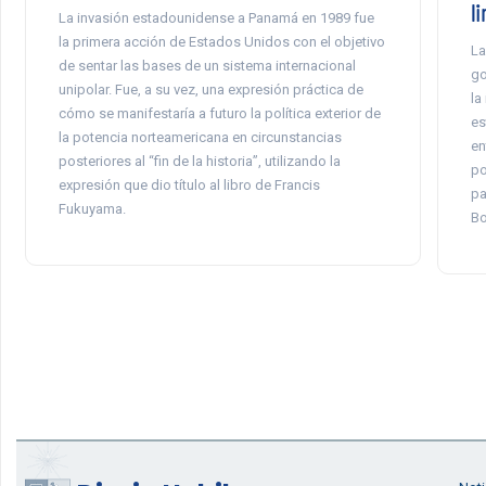
li
La invasión estadounidense a Panamá en 1989 fue
la primera acción de Estados Unidos con el objetivo
La
de sentar las bases de un sistema internacional
go
unipolar. Fue, a su vez, una expresión práctica de
la
cómo se manifestaría a futuro la política exterior de
es
la potencia norteamericana en circunstancias
en
posteriores al “fin de la historia”, utilizando la
po
expresión que dio título al libro de Francis
pa
Fukuyama.
Bo