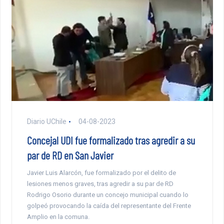
Diario UChile
04-08-2023
Concejal UDI fue formalizado tras agredir a su
par de RD en San Javier
Javier Luis Alarcón, fue formalizado por el delito de
lesiones menos graves, tras agredir a su par de RD
Rodrigo Osorio durante un concejo municipal cuando lo
golpeó provocando la caída del representante del Frente
Amplio en la comuna.