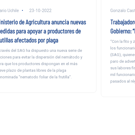
ario Uchile
23-10-2022
Gonzalo Casti
inisterio de Agricultura anuncia nuevas
Trabajadore
edidas para apoyar a productores de
Gobierno: 
utillas afectados por plaga
“Con la fito y
los funcionari
través del SAG ha dispuesto una nueva serie de
(SAG), quiene
ciones para evitar la dispersión del nemátodo y
paro de advert
ra que los productores dispongan en el más
sus labores fi
eve plazo de plantas libres de la plaga
mil funcionari
nominada “nematodo foliar de la frutilla”.
pasados al ré