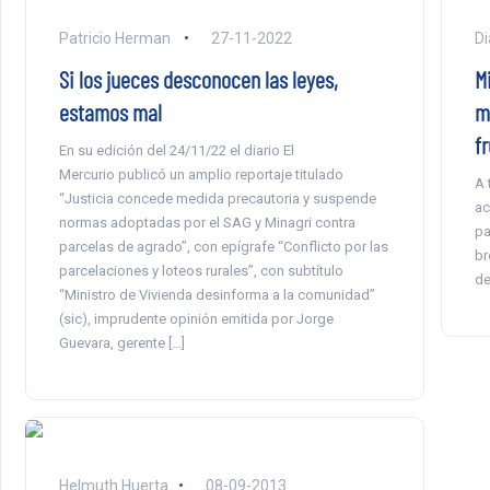
Patricio Herman
27-11-2022
Di
Si los jueces desconocen las leyes,
M
estamos mal
m
fr
En su edición del 24/11/22 el diario El
Mercurio publicó un amplio reportaje titulado
A 
“Justicia concede medida precautoria y suspende
ac
normas adoptadas por el SAG y Minagri contra
pa
parcelas de agrado”, con epígrafe “Conflicto por las
br
parcelaciones y loteos rurales”, con subtítulo
de
“Ministro de Vivienda desinforma a la comunidad”
(sic), imprudente opinión emitida por Jorge
Guevara, gerente […]
Helmuth Huerta
08-09-2013