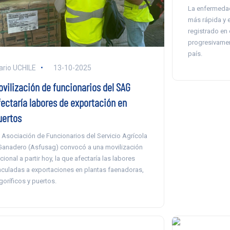
La enfermeda
más rápida y 
registrado en 
progresivamen
país.
ario UCHILE
13-10-2025
ovilización de funcionarios del SAG
fectaría labores de exportación en
uertos
 Asociación de Funcionarios del Servicio Agrícola
Ganadero (Asfusag) convocó a una movilización
cional a partir hoy, la que afectaría las labores
nculadas a exportaciones en plantas faenadoras,
igoríficos y puertos.